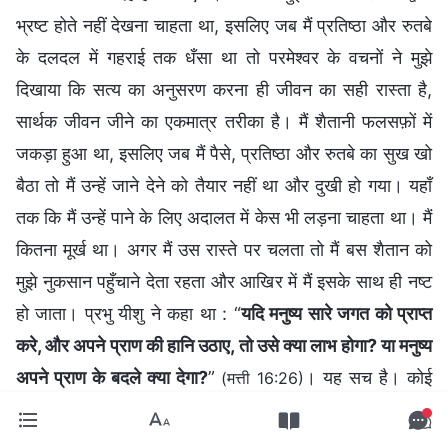
भ्रष्ट होते नहीं देखना चाहता था, इसलिए जब मैं प्रतिष्ठा और रुतबे
के दलदल में गहराई तक धँसा था तो परमेश्वर के वचनों ने मुझे
दिखाया कि सत्य का अनुसरण करना ही जीवन का सही रास्ता है,
सार्थक जीवन जीने का एकमात्र तरीका है। मैं शैतानी फलसफ़ों में
जकड़ा हुआ था, इसलिए जब मैं पैसे, प्रतिष्ठा और रुतबे का सुख खो
बैठा तो मैं उन्हें जाने देने को तैयार नहीं था और दुखी हो गया। यहाँ
तक कि मैं उन्हें पाने के लिए अदालत में केस भी लड़ना चाहता था। मैं
कितना मूर्ख था। अगर मैं उस रास्ते पर चलता तो मैं बस शैतान को
मुझे नुकसान पहुँचाने देता रहता और आखिर में मैं इसके साथ ही नष्ट
हो जाता। प्रभु यीशु ने कहा था : “
यदि मनुष्य सारे जगत को प्राप्‍त
करे, और अपने प्राण की हानि उठाए, तो उसे क्या लाभ होगा? या मनुष्य
अपने प्राण के बदले क्या देगा?
”
। यह सच है। कोई
(मत्ती 16:26)
कितना ही पैसा और प्रतिष्ठा कमा ले, इससे सत्य और जीवन नहीं
खरीदा जा सकता! मैंने जिंदगी भर खपकर जो संपत्ति, प्रतिष्ठा और