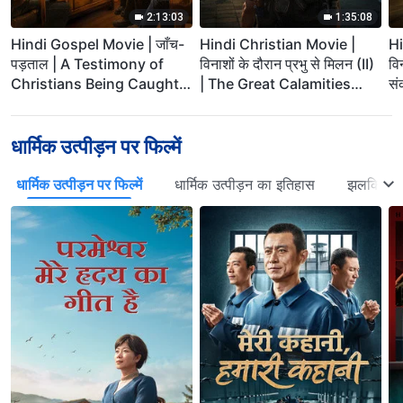
2:13:03
1:35:08
Hindi Gospel Movie | जाँच-
Hindi Christian Movie |
Hi
पड़ताल | A Testimony of
विनाशों के दौरान प्रभु से मिलन (II)
वि
Christians Being Caught
| The Great Calamities
सं
up During the
Arrive. Who Can Gain
कह
Catastrophes
God’s Salvation?
धार्मिक उत्पीड़न पर फिल्में
धार्मिक उत्पीड़न पर फिल्में
धार्मिक उत्पीड़न का इतिहास
झलकियाँ