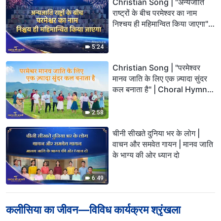
Christian Song | "अन्यजाति
राष्ट्रों के बीच परमेश्वर का नाम
निश्चय ही महिमान्वित किया जाएगा" |
Choral Hymn | 2026 प्रशंसा
की आवाजें
5:24
Christian Song | "परमेश्वर
मानव जाति के लिए एक ज़्यादा सुंदर
कल बनाता है" | Choral Hymn |
2026 प्रशंसा की आवाजें
2:58
चीनी सीखते दुनिया भर के लोग |
वाचन और समवेत गायन | मानव जाति
के भाग्य की ओर ध्यान दो
6:49
कलीसिया का जीवन—विविध कार्यक्रम श्रृंखला