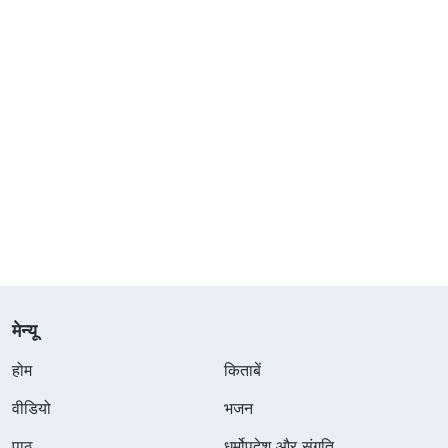
मेन्यू
होम
किताबें
वीडियो
भजन
पाठ
धर्मोपदेश और संगति