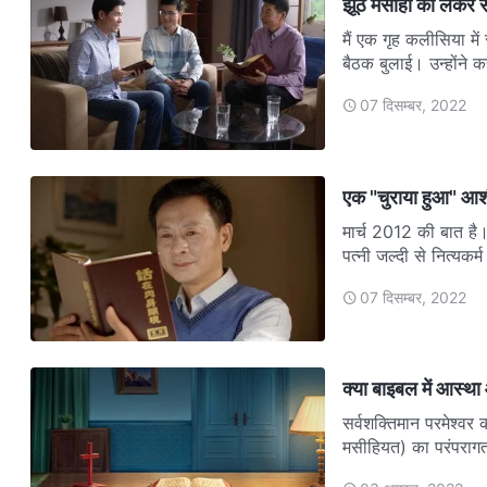
झूठे मसीहों को लेकर स
मैं एक गृह कलीसिया मे
बैठक बुलाई। उन्होंने कह
07 दिसम्बर, 2022
एक "चुराया हुआ" आ
मार्च 2012 की बात है।
पत्नी जल्दी से नित्यक
07 दिसम्बर, 2022
क्या बाइबल में आस्था
सर्वशक्तिमान परमेश्वर कह
मसीहियत) का परंपराग