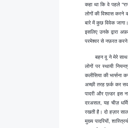
कहा था कि वे पहले "राज्‍
लोगों की विश्‍वास करने 
बारे में कुछ विवेक जागा।
इसलिए उनके द्वारा अफ़वा
परमेश्‍वर से नफ़रत करने
बहन वु ने मेरे स
लोगों पर स्‍थायी नियन्‍
कलीसिया की भर्त्‍सना क
अच्‍छी तरह फ़र्क कर सकत
पादरी और एल्‍डर इस ना
दरअसल, यह चीज़ धर्मिक 
रखती है। दो हज़ार साल प
मुख्‍य पादरियों, शास्त