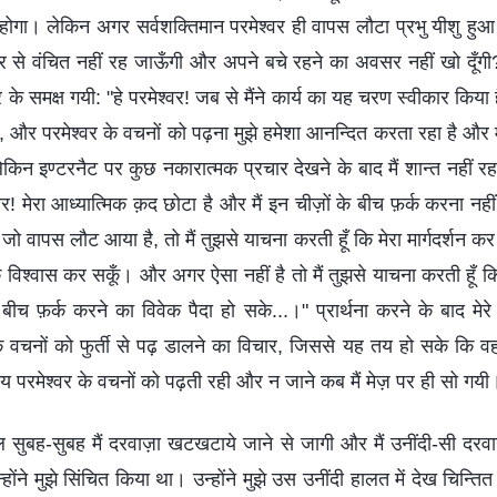
ना होगा। लेकिन अगर सर्वशक्तिमान परमेश्‍वर ही वापस लौटा प्रभु यीशु हुआ त
र से वंचित नहीं रह जाऊँगी और अपने बचे रहने का अवसर नहीं खो दूँगी?"
र के समक्ष गयी: "हे परमेश्‍वर! जब से मैंने कार्य का यह चरण स्‍वीकार किया ह
ै, और परमेश्‍वर के वचनों को पढ़ना मुझे हमेशा आनन्दित करता रहा है और मेर
न इण्‍टरनैट पर कुछ नकारात्‍मक प्रचार देखने के बाद मैं शान्‍त नहीं रह 
र! मेरा आध्‍यात्मिक क़द छोटा है और मैं इन चीज़ों के बीच फ़र्क करना न
है जो वापस लौट आया है, तो मैं तुझसे याचना करती हूँ कि मेरा मार्गदर्शन कर
पूर्वक विश्‍वास कर सकूँ। और अगर ऐसा नहीं है तो मैं तुझसे याचना करती हूँ क
बीच फ़र्क करने का विवेक पैदा हो सके...।" प्रार्थना करने के बाद मे
 के वचनों को फुर्ती से पढ़ डालने का विचार, जिससे यह तय हो सके कि वह 
मय परमेश्‍वर के वचनों को पढ़ती रही और न जाने कब मैं मेज़ पर ही सो गयी
ल सुबह-सुबह मैं दरवाज़ा खटखटाये जाने से जागी और मैं उनींदी-सी दरवा
‍होंने मुझे सिंचित किया था। उन्‍होंने मुझे उस उनींदी हालत में देख चिन्तित 