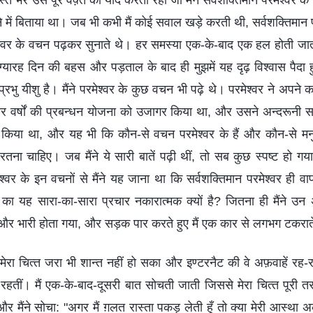
स्‍ते भर उस पूरे वक्‍़त को याद करती रही जो मैंने सर्वशक्तिमान परमेश्‍वर के 
ें बिताया था। जब भी कभी मैं कोई सवाल खड़े करती थी, सर्वशक्तिमान प
्‍वर के वचन पढ़कर सुनाते थे। हर समस्‍या एक-के-बाद एक हल होती जात
ग्‍यारह दिन की बहस और पड़ताल के बाद ही मुझमें यह दृढ़ विश्‍वास पैदा
्रभु यीशु है। मैंने परमेश्‍वर के कुछ वचन भी पढ़े थे। परमेश्‍वर ने अपने क
ार वर्षों की प्रबन्‍धन योजना को उजागर किया था, और उसने अन्‍दरून
ष्‍ट किया था, और यह भी कि कौन-से वचन परमेश्‍वर के हैं और कौन-से मनुष्
ा चाहिए। जब मैंने ये सारी बातें पढ़ी थीं, तो सब कुछ स्‍पष्‍ट हो ग
श्‍वर के इन वचनों से मैंने यह जाना था कि सर्वशक्तिमान परमेश्‍वर ही वा
ा यह सारा-का-सारा प्रचार नकारात्‍मक क्‍यों है? जितना ही मैंने उन अफ
और भारी होता गया, और सड़क पार करते हुए मैं एक कार से लगभग टकरा
ेरा चित्‍त जरा भी शान्‍त नहीं हो सका और इण्‍टरनैट की वे अफ़वाहें रह-र
रहतीं। मैं एक-के-बाद-दूसरी बात सोचती जाती जिससे मेरा चित्‍त पूरी तर
मैंने सोचा: "अगर मैं ग़लत रास्‍ता पकड़ लेती हूँ तो क्‍या मेरी आस्‍था