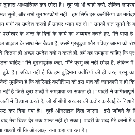
और तुम्‍हारा आध्‍यात्मिक क़द छोटा है। तुम जो भी चाहो करो, लेकिन लाप
 मत सुनो, और तभी तुम भटकोगी नहीं। हम सिर्फ़ इस कलीसिया का मार्गदर
न मार्गों का उपदेश करती हैं उनपर ध्‍यान मत दो।" उनकी बात सुनने के बाद,
परमेश्‍वर के अन्‍त के दिनों के कार्य का अध्‍ययन करते हुए, मैंने पाया है
 का बाइबल के साथ मेल बैठता है, उसमें प्रबुद्धता और पवित्र आत्‍मा की रोश
"वे कितना ही अच्‍छा उपदेश क्‍यों न करते हों, हमें यह समझना चाहिए कि प्रभु
ड़ना चाहिए!" मैंने दृढ़तापूर्वक कहा, "मैंने प्रभु को नहीं छोड़ा है, लेकिन मै
 चुके हैं। उचित यही है कि हम बुद्धिमान क्‍वाँरियों की ही तरह प्रभु का
 कैसे मुमकिन है कि कोरियाई कलीसिया को इस बात की जानकारी न हो कि प्
हीं है जिसे कुछ शब्‍दों में समझाया जा सकता हो।" पादरी ने वाग्मितापूर्ण 
ली में विश्‍वास करते हैं, जो सीसीपी सरकार की कठोर कार्रवाई के निशान
ष्‍ट कर दिया गया है। तुम्‍हें ऑनलाइन दिख जाएगा। इसे जाँचने के लि
ाद मेरा चित्‍त देर तक शान्‍त नहीं हो सका। पादरी के शब्‍द मेरे कानों में
 चाहती थी कि ऑनलाइन क्‍या कहा जा रहा है।