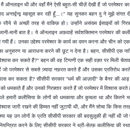
मैं ऑनलाइन थी और वहाँ मैंने ऐसी बहुत-सी चीज़ें देखी हैं जो परमेश्‍वर क
द अन्‍तर्द्वन्‍द्व महसूस कर रही हूँ...।" यह सुनकर बहन वु ने मुझे संगत 
रवैये से अच्‍छी तरह से वाकिफ़ हो। उन्‍होंने असंख्‍य ईसाइयों को गि
 जानी-मानी बात है। ये ऑनलाइन अफ़वाहें सर्वशक्तिमान परमेश्‍वर की कली
ी गयी हैं। उनका उद्देश्‍य परमेश्‍वर के कार्य का दमन करना और चीन को एक न
र का अनुसरण या आराधना करने की छूट न देना है। बहन, सीसीपी एक नास्
श्‍वास कर सकते हैं?" बहन की वह टिप्‍पणी एक सही वक्‍़त पर मिली चेत
ैं जो परमेश्‍वर से सबसे ज्‍़यादा नफ़रत करते हैं और उसका प्रतिरोध करते
‍वास कर सकता है? सीसीपी सरकार "धर्म की आज़ादी" के बैनर की आड़ 
 को धमकाते हैं और उनको गिरफ़्तार करते हैं जो परमेश्‍वर में विश्‍वास करते 
ले हमारी कलीसिया के लोगों को धमकाया और कुचला था और कितने भाइ
िश्‍वास जारी रखने की हिम्‍मत नहीं जुटायी थी, और मैंने सोचा कि किस तर
‍या यह उन लोगों के प्रति सीसीपी सरकार की बदसुलूकी ही नहीं थी जो परमे
को नियन्त्रित करने के लिए सीसीपी सरकार ने थ्री-सेल्‍फ़ कलीसिया की स्‍