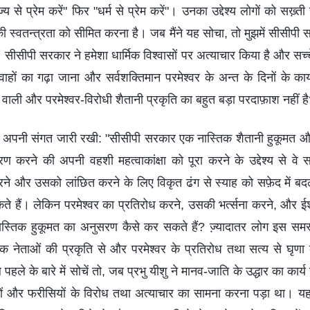
य से प्रेम करें" फिर "धर्म से प्रेम करें"। उनका उद्देश्‍य लोगों को सख्‍
की स्‍वतन्‍त्रता को सीमित करना है। जब मैंने यह सोचा, तो मुझमें सीसीपी 
 सीसीपी सरकार ने हमेशा धार्मिक विश्‍वासों पर अत्‍याचार किया है और सच्‍चे 
हों का गढ़ा जाना और सर्वशक्तिमान परमेश्‍वर के अन्‍त के दिनों के कार्य
 वाली और परमेश्‍वर-विरोधी शैतानी प्रकृति का बहुत बड़ा परदाफ़ाश नहीं ह
ाथ अपनी संगत जारी रखी: "सीसीपी सरकार एक नास्तिक शैतानी हुकूमत और 
त्रण करने की अपनी वहशी महत्‍वाकांक्षा को पूरा करने के उद्देश्‍य से वे स
रने और उसको लांछित करने के लिए विकृत ढंग से स्‍याह को सफ़ेद में बदल 
े हैं। लेकिन परमेश्‍वर का प्रतिरोध करने, उसकी भर्त्‍सना करने, और ईश-
स्तिक हुकूमत का अनुसरण कैसे कर सकते हैं? ज्‍़यादातर लोग इस समस
नेताओं की प्रकृति से और परमेश्‍वर के प्रतिरोध तथा सत्‍य से घृणा क
हले के बारे में सोचें तो, जब प्रभु यीशु ने मानव-जाति के उद्धार का कार
्रियों और फरीसियों के विरोध तथा अत्‍याचार का सामना करना पड़ा था। य