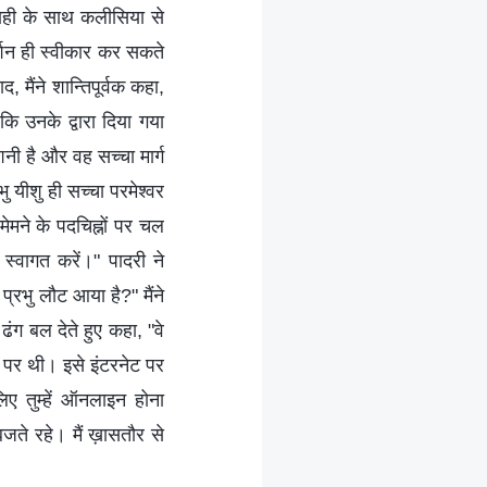
रवाही के साथ कलीसिया से
्शन ही स्‍वीकार कर सकते
 मैंने शान्तिपूर्वक कहा,
 कि उनके द्वारा दिया गया
नी है और वह सच्‍चा मार्ग
 यीशु ही सच्‍चा परमेश्‍वर
ं मेमने के पदचिह्नों पर चल
 स्‍वागत करें।" पादरी ने
रभु लौट आया है?" मैंने
ढंग बल देते हुए कहा, "वे
े पर थी। इसे इंटरनेट पर
ए तुम्‍हें ऑनलाइन होना
 बजते रहे। मैं ख़ासतौर से