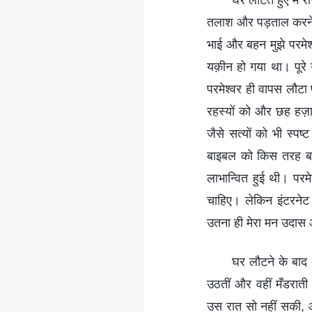
घर लौटते हुए मैं रा
तलाश और पड़ताल करने म
भाई और बहन मुझे परमेश
यक़ीन हो गया था। पूरे 
परमेश्‍वर ही वापस लौटा प
रहस्‍यों को और छह हज़
जैसे सत्‍यों को भी स्‍प
बाइबल को किस तरह बरतन
लाभान्वित हुई थी। परमे
चाहिए। लेकिन इंटरनेट क
उतना ही मेरा मन उदास 
घर लौटने के बाद म
उठतीं और वहीं मँडराती 
उस रात सो नहीं सकी, और 