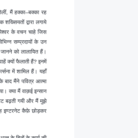
ीं, मैं हक्‍का–बक्‍का रह
क शख्सियतों द्वारा लगाये
मेश्‍वर के वचन चाहे जिस
भिन्‍न सम्‍प्रदायों के उन
 को जानने को लालायित हैं।
 क्‍यों फैलाती हैं? इनमें
‍सना में शामिल हैं। यहाँ
बाद मैंने पवित्र आत्‍मा
 क्‍या मैं वाक़ई इन्‍सान
हट बढ़ती गयी और मैं मुझे
 इण्‍टरनेट कैफ़े छोड़कर