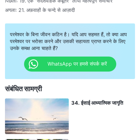
पिछला:
19. एक "संदेशवाहक कबूतर" लाया महत्वपूर्ण समाचार
अगला:
21. अफ़वाहों के फन्‍दे से आज़ादी
परमेश्वर के बिना जीवन कठिन है। यदि आप सहमत हैं, तो क्या आप
परमेश्वर पर भरोसा करने और उसकी सहायता प्राप्त करने के लिए
उनके समक्ष आना चाहते हैं?
WhatsApp पर हमसे संपर्क करें
संबंधित सामग्री
34. ईसाई आध्यात्मिक जागृति