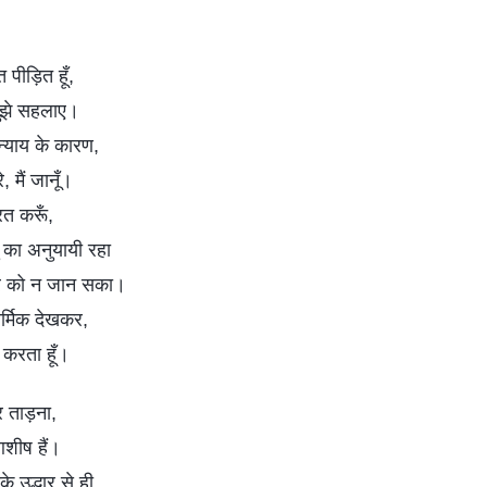
त पीड़ित हूँ,
ुझे सहलाए।
न्याय के कारण,
, मैं जानूँ।
रत करूँ,
ु का अनुयायी रहा
्वर को न जान सका।
र्मिक देखकर,
ण करता हूँ।
 ताड़ना,
शीष हैं।
े उद्धार से ही