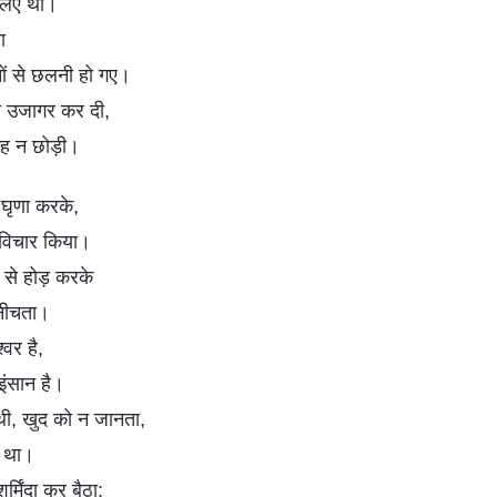
 लिए थी।
ा
ों से छलनी हो गए।
्टता उजागर कर दी,
गह न छोड़ी।
घृणा करके,
र विचार किया।
र से होड़ करके
 नीचता।
वर है,
 इंसान है।
थी, खुद को न जानता,
ी था।
र्मिंदा कर बैठा;