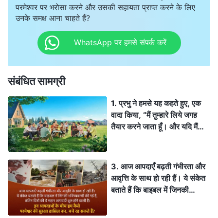
मार्ग के प्रति एकनिष्ठ रहे हैं। कोई संदेह नहीं है कि धार्मिकता का ताज़
परमेश्वर पर भरोसा करने और उसकी सहायता प्राप्त करने के लिए
हमारे लिए तैयार रखा जाएगा। जब तक हम प्रभु के लिए अपने प्रयास में
उनके समक्ष आना चाहते हैं?
परिश्रमी हैं और प्रभु की वापसी की प्रतीक्षा करने में सजग हैं, हमारा स्वर्ग
के राज्य में सीधे ही स्वर्गारोहण किया जाएगा। क्या आप यह कह रहे हैं कि
WhatsApp पर हमसे संपर्क करें
हम जो अभ्यास करते हैं उसमें कोई त्रुटि है?
संबंधित सामग्री
1. प्रभु ने हमसे यह कहते हुए, एक
वादा किया, “मैं तुम्हारे लिये जगह
तैयार करने जाता हूँ। और यदि मैं
जाकर तुम्हारे लिये जगह तैयार करूँ,
तो फिर आकर तुम्हें अपने यहाँ ले
जाऊँगा कि जहाँ मैं रहूँ वहाँ तुम भी
3. आज आपदाएँ बढ़ती गंभीरता और
रहो” (यूहन्ना 14:2-3)। प्रभु यीशु
आवृत्ति के साथ हो रही हैं। ये संकेत
पुनर्जीवित हुआ और हमारे लिए एक
बताते हैं कि बाइबल में जिनकी
जगह तैयार करने के लिए स्वर्ग में
भविष्यवाणी की गई है, अंतिम दिनों की
चढ़ा, और इसलिए यह स्थान स्वर्ग में
वे महान आपदाएँ शुरू होने वाली हैं।