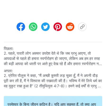
पिछला:
2. पहले, पादरी लोग अक्सर उपदेश देते थे कि जब प्रभु आएगा, तो
आपदाओं से पहले ही हमारा स्वर्गारोहण हो जाएगा, लेकिन अब हम हर तरह
की बड़ी आपदा को धरती पर आते हुए देख रहे हैं और हमारा स्वर्गारोहण नहीं
हुआ है। पादरियों का कहना है कि हमारे स्वर्गारोहण के नहीं होने का मतलब
अगला:
है कि प्रभु अभी तक लौटा नहीं है, कि आपदाओं के बीच प्रभु हमारे सामने
2. प्रेरित पौलुस ने कहा, “मैं अच्छी कुश्ती लड़ चुका हूँ, मैं ने अपनी दौड़
प्रकट होगा, और हम आपदाओं के दौरान स्वर्गारोहण करेंगे। मुझे समझ में
पूरी कर ली है, मैं ने विश्‍वास की रखवाली की है। भविष्य में मेरे लिये धर्म का
नहीं आता : क्या हमारा स्वर्गारोहण आपदाओं से पहले किया जाएगा, या
वह मुकुट रखा हुआ है”
(2 तीमुथियुस 4:7-8)
। हमने कई वर्षों से प्रभु पर
उनके दौरान?
विश्वास किया है, और हर समय, हमने इस राह पर चलने और प्रभु के लिए
काम करने में पौलुस का अनुकरण किया है। हमने सुसमाचार का प्रसार
और कलीसियाओं का निर्माण किया है, और हम प्रभु के नाम और प्रभु के
परमेश्वर के बिना जीवन कठिन है। यदि आप सहमत हैं, तो क्या आप