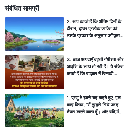
संबंधित सामग्री
2. आप कहते हैं कि अंतिम दिनों के
दौरान, ईश्वर प्रत्येक व्यक्ति को
उसके प्रकार के अनुसार वर्गीकृत
करने के लिए, अच्छे को पुरस्कृत
करने और बुरे को दंडित करने के
लिए, पुराने युग को समाप्त करने के
3. आज आपदाएँ बढ़ती गंभीरता और
लिए, न्याय का कार्य करता है, और
आवृत्ति के साथ हो रही हैं। ये संकेत
अंत में, मसीह का राज्य पृथ्वी पर
बताते हैं कि बाइबल में जिनकी
साकार होगा। पृथ्वी पर मसीह का
भविष्यवाणी की गई है, अंतिम दिनों की
राज्य कैसे प्रकट होगा? और उस
वे महान आपदाएँ शुरू होने वाली हैं।
राज्य की सुंदरता किसके जैसी
इन आपदाओं के बीच हम कैसे
1. प्रभु ने हमसे यह कहते हुए, एक
दिखेगी?
परमेश्वर की सुरक्षा हासिल कर, बचे
वादा किया, “मैं तुम्हारे लिये जगह
रह सकते हैं?
तैयार करने जाता हूँ। और यदि मैं
जाकर तुम्हारे लिये जगह तैयार करूँ,
तो फिर आकर तुम्हें अपने यहाँ ले