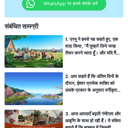
WhatsApp पर हमसे संपर्क करें
संबंधित सामग्री
1. प्रभु ने हमसे यह कहते हुए, एक
वादा किया, “मैं तुम्हारे लिये जगह
तैयार करने जाता हूँ। और यदि मैं
जाकर तुम्हारे लिये जगह तैयार करूँ,
तो फिर आकर तुम्हें अपने यहाँ ले
जाऊँगा कि जहाँ मैं रहूँ वहाँ तुम भी
2. आप कहते हैं कि अंतिम दिनों के
रहो” (यूहन्ना 14:2-3)। प्रभु यीशु
दौरान, ईश्वर प्रत्येक व्यक्ति को
पुनर्जीवित हुआ और हमारे लिए एक
उसके प्रकार के अनुसार वर्गीकृत
जगह तैयार करने के लिए स्वर्ग में
करने के लिए, अच्छे को पुरस्कृत
चढ़ा, और इसलिए यह स्थान स्वर्ग में
करने और बुरे को दंडित करने के
होना चाहिए। फिर भी आप गवाही देते
लिए, पुराने युग को समाप्त करने के
3. आज आपदाएँ बढ़ती गंभीरता और
हैं कि प्रभु यीशु लौट आया है और
लिए, न्याय का कार्य करता है, और
आवृत्ति के साथ हो रही हैं। ये संकेत
पृथ्वी पर ईश्वर का राज्य स्थापित कर
अंत में, मसीह का राज्य पृथ्वी पर
बताते हैं कि बाइबल में जिनकी