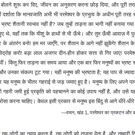
ोल बोलने शुरू कर दिए, जीवन का अनुसरण करना छोड़ दिया, और पूरी तर
 दर्शाता कि मानवजाति अभी भी परमेश्वर के प्रभुत्व के अधीन पूरी तरह से 
रष्ट शैतानी स्वभाव नहीं है? जब तुम्हें ताड़ना का भागी नहीं बनाया गया 
हुए थे, यहाँ तक कि यीशु के हाथों से भी ऊँचे। और तुम ऊँची आवाज़ में पुक
वर के अंतरंग बनो! हम मर जाएँगे, पर शैतान के आगे नहीं झुकेंगे! शैतान के व
द्रोह करो! बड़ा लाल अजगर दीन-हीन होकर सत्ता से गिर जाए! परमेश्वर ह
थीं। किंतु फिर ताड़ना का समय आया और एक बार फिर मनुष्यों का भ्रष्ट
र उनका संकल्प टूट गया। यही मनुष्य की भ्रष्टता है; यह पाप से ज्यादा गह
र यह मनुष्य के भीतर गहराई से जड़ जमाए हुए है। मनुष्य के लिए अपने प
ी गहरी जमी हुई प्रकृति को पहचानने का कोई उपाय नहीं है, और उसे यह 
रोसा करना चाहिए। केवल इसी प्रकार से मनुष्य इस बिंदु से आगे धीरे-धी
—वचन, खंड 1, परमेश्वर का प्रकटन और कार
म लोगों का न्याय करता है, तुम लोगों को ताड़ना देता है, और तुम्हारी निंद