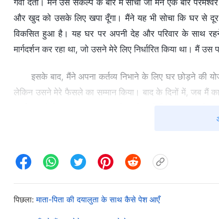
गंवा देता। मैंने उस संकल्प के बारे में सोचा जो मैंने एक बार परमेश
और खुद को उसके लिए खपा दूँगा। मैंने यह भी सोचा कि घर से दूर अ
विकसित हुआ है। यह घर पर अपनी देह और परिवार के साथ रहने स
मार्गदर्शन कर रहा था, जो उसने मेरे लिए निर्धारित किया था। मैं उस
इसके बाद, मैंने अपना कर्तव्य निभाने के लिए घर छोड़ने की 
लेकिन उसने मेरे फैसले का सम्मान किया। बाद के दिनों में, जब मैं क
संगति करने में मदद करता था। मुझे उम्मीद थी कि वह जल्द से ज
व्यवस्थित किया और निकल पड़ा। उसके तुरंत बाद, मैं अपने काम में
नहीं रह पाता था। जब मैं सोचता कि मुझे घर से दूर देखकर वह कि
उसके साथ समय बिता सकता था और उससे बातें कर सकता था ताकि
रहेगी? मेरी माँ की तबीयत खराब थी और मुझे फिक्र थी कि उसक
अपने अवसाद से बाहर नहीं निकल पाई, तो क्या वह कोई मूर्खतापूर्ण 
पिछला:
माता-पिता की दयालुता के साथ कैसे पेश आएँ
को कुछ हो गया तो मेरे रिश्तेदार मुझे जरूर बुरा-भला कहेंगे। मन मे
केंद्रित नहीं कर पाता था। मुझे पता था कि जब मैं वहाँ था, तो मुझे