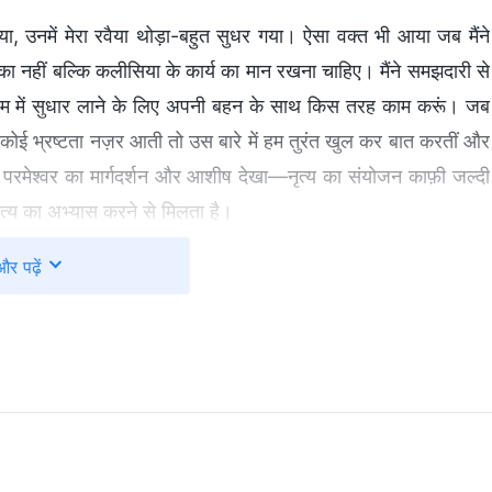
ा, उनमें मेरा रवैया थोड़ा-बहुत सुधर गया। ऐसा वक्त भी आया जब मैंने
ों का नहीं बल्कि कलीसिया के कार्य का मान रखना चाहिए। मैंने समझदारी से
रम में सुधार लाने के लिए अपनी बहन के साथ किस तरह काम करूं। जब
 कोई भ्रष्टता नज़र आती तो उस बारे में हम तुरंत खुल कर बात करतीं और
 परमेश्वर का मार्गदर्शन और आशीष देखा—नृत्य का संयोजन काफ़ी जल्दी
य का अभ्यास करने से मिलता है।
और पढ़ें
नाने के लिए फिर से साथ काम कर रहे थे। शुरुआत में चीज़ें काफ़ी जल्दी-
ने-आप से बहुत खुश थी। एक दिन, अगुआ ने पूछा कि नृत्य-संयोजन का काम
 कर रहे हैं।" तब एक बहन ने स्वर मिलाया, "बहन ये के पास बहुत अच्छे
 सोचा, "ऐसा क्यों कहती हो? अब सभी जानते हैं कि नृत्य के नये सुझाव बहन
ुद कुछ हासिल करने का तरीका सोचना होगा, वरना अगुआ और भाई-बहन मेरे बारे
कलाबाजी वाले मूव के बारे में सोचा। जोश में, मैंने सोचा, "मैं कलाबाजी में
 केवल नृत्य में रौनक आ जाएगी, बल्कि सभी को मेरी क़ाबिलियत भी नज़र