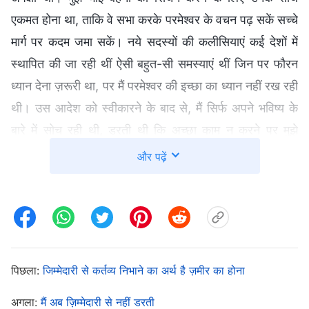
एकमत होना था, ताकि वे सभा करके परमेश्वर के वचन पढ़ सकें सच्चे
मार्ग पर कदम जमा सकें। नये सदस्यों की कलीसियाएं कई देशों में
स्थापित की जा रही थीं ऐसी बहुत-सी समस्याएं थीं जिन पर फौरन
ध्यान देना ज़रूरी था, पर मैं परमेश्वर की इच्छा का ध्यान नहीं रख रही
थी। उस आदेश को स्वीकारने के बाद से, मैं सिर्फ अपने भविष्य के
बारे में सोच रही थी, डरती थी कि अच्छा काम न करने पर मुझे
उजागर किया जाएगा और मेरा कोई परिणाम नहीं होगा। मुझमें अपने
और पढ़ें
कर्तव्य का बोझ या जिम्मेदारी बिल्कुल भी नहीं थी। मैं बहुत नीच थी,
मुझमें इंसानियत नहीं थी! उस भाई ने मुझे नये सदस्यों के संदेश भेजे,
इसके पीछे परमेश्वर की इच्छा थी। ये मेरे सुन्न पड़े दिल को जगाने के
लिए था ताकि मैं अपनी जिम्मेदारी समझूँ और अपने कर्तव्य का सही
बोझ महसूस कर सकूँ। मैंने परमेश्वर से प्रार्थना की, अब मैं अपने
पिछला:
जिम्मेदारी से कर्तव्य निभाने का अर्थ है ज़मीर का होना
भविष्य के बारे में न सोचकर उस पर भरोसा करना, आदेश स्वीकारकर
अगला:
मैं अब ज़िम्मेदारी से नहीं डरती
ईमानदारी से अपना कर्तव्य निभाना, दूसरों के साथ सत्य खोजना और