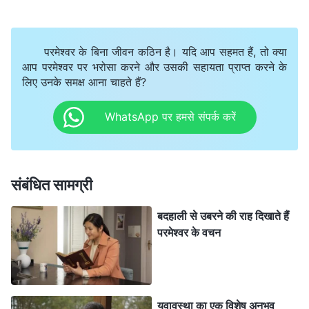
सकती हूँ। इससे मुझे मुलाकात कक्ष में बहनों से मिलने का भी मौका
मिलेगा। क्या यह मार्ग परमेश्वर ने मेरे लिए नहीं खोला है? एक
परमेश्वर के बिना जीवन कठिन है। यदि आप सहमत हैं, तो क्या
केयरटेकर के तौर पर मैं आज़ादी से आ-जा सकती हूँ। मैं गुप्त रूप से
आप परमेश्वर पर भरोसा करने और उसकी सहायता प्राप्त करने के
बहनों की संगति करा सकती हूँ, और अगर कोई बात हो गई तो मैं
लिए उनके समक्ष आना चाहते हैं?
गार्ड्स को संभाल सकती हूँ। क्या यह अच्छी बात नहीं है?" मेरी यूनिट
WhatsApp पर हमसे संपर्क करें
के करीब 200 कैदियों में से, केवल चार केयरटेकर चुने जा सकते
थे। यह एक दुर्लभ अवसर था, परमेश्वर की एक अद्भुत व्यवस्था थी।
संबंधित सामग्री
लेकिन मुलाकात कक्ष में दोनों बहनों से मिलने से पहले ही, हममें
से एक को परमेश्वर के वचन मिल गए। एक रात, जब मैं लेटी हुई थी
बदहाली से उबरने की राह दिखाते हैं
तो एक छोटी बहन झुककर मेरे कान में फुसफुसाई कि बाहर के भाई-
परमेश्वर के वचन
बहनों ने हमारे लिए एक पत्र भेजा है, जिसे उसने वर्कशॉप में रख दिया
है। उस रात, खुश के मारे मुझे नींद नहीं आई। अगली सुबह, जब मैं
वर्कशॉप पहुँची, तो उस बहन ने चुपके से वह पत्र निकाला। पत्र
युवावस्था का एक विशेष अनुभव