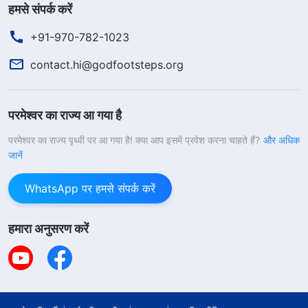
कहीं वह श्रमिक शिविर में ही न मर जाए, तो वह जल्दी से जल्दी रिहा
हमसे संपर्क करें
होना चाहती थी। परमेश्वर के वचन पढ़कर, उसने महसूस किया कि
+91-970-782-1023
उसमें परमेश्वर के प्रति सच्ची आस्था और गवाही का अभाव है।
contact.hi@godfootsteps.org
उसने यह भी कहा, "मैं समझ गई कि मुझमें बहुत कम आस्था है, मैं
परमेश्वर की बहुत ऋणी हूँ। यदि मैं यहाँ (इस श्रमिक शिविर में) मर
परमेश्वर का राज्य आ गया है
भी जाऊँ, तो भी मैं दृढ़ रहकर परमेश्वर की गवाही देना चाहती हूँ।"
वहाँ बहन गाओ भी थी, उसे डर था कि जेल में रहने के कारण उसके
परमेश्वर का राज्य पृथ्वी पर आ गया है! क्या आप इसमें प्रवेश करना चाहते हैं?
और अधिक
जानें
रिश्तेदार और दोस्त उसका मज़ाक उड़ाएँगे और भेदभाव करेंगे, उल्टी-
सीधी बातें बनाएँगे। वचन पढ़कर उसे यह समझ आ गया कि परमेश्वर
WhatsApp पर हमसे संपर्क करें
पर विश्वास के कारण जेल होना धार्मिकता के लिए उत्पीड़न सहना है,
हमारा अनुसरण करें
यह शर्म की बात नहीं, परमेश्वर के लिए कष्ट सहते हुए दृढ़ रहना और
गवाही देना मूल्यवान और अर्थपूर्ण है।
इस पर चर्चा करके हमने तय किया कि हम परमेश्वर के इन