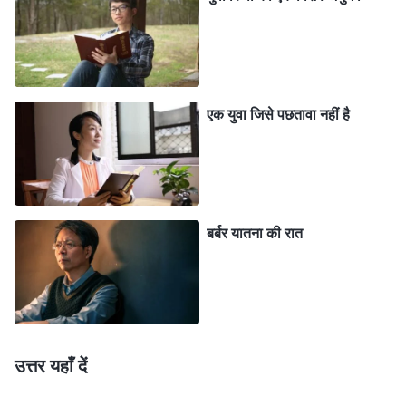
करीब इतना चौड़ा था। पत्र के इस पहले वाक्य को पढ़कर : "जेल में
कैद भाई-बहनो..." मेरी आँखों में आँसू आ गए। इन शब्दों ने मेरे दिल
को छू लिया। मैंने डबडबाई आँखों से पत्र पढ़ा। पत्र में परमेश्वर के
वचनों के बहुत से अंश थे, लेकिन दो अंशों ने मुझे विशेष रूप से
एक युवा जिसे पछतावा नहीं है
प्रभावित किया। परमेश्वर के वचन कहते हैं, "
कार्य के इस चरण में
हमसे परम आस्था और प्रेम की अपेक्षा की जाती है। थोड़ी-सी
लापरवाही से हम लड़खड़ा सकते हैं, क्योंकि कार्य का यह चरण पिछले
सभी चरणों से अलग है : परमेश्वर मानवजाति की आस्था को पूर्ण कर
बर्बर यातना की रात
रहा है—जो कि अदृश्य और अमूर्त दोनों है। इस चरण में परमेश्वर वचनों
को आस्था में, प्रेम में और जीवन में परिवर्तित करता है। लोगों को उस
बिंदु तक पहुँचने की आवश्यकता है जहाँ वे सैकड़ों बार शुद्धिकरणों का
सामना कर चुके हैं और अय्यूब से भी ज़्यादा आस्था रखते हैं। किसी भी
समय परमेश्वर से दूर जाए बिना उन्हें अविश्वसनीय पीड़ा और सभी
उत्तर यहाँ दें
प्रकार की यातनाओं को सहना आवश्यक है। जब वे मृत्यु तक