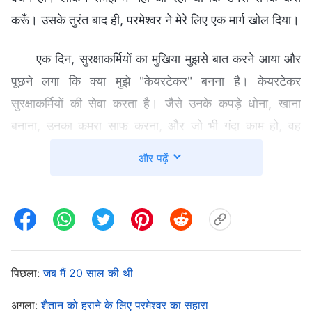
करूँ। उसके तुरंत बाद ही, परमेश्वर ने मेरे लिए एक मार्ग खोल दिया।
एक दिन, सुरक्षाकर्मियों का मुखिया मुझसे बात करने आया और
पूछने लगा कि क्या मुझे "केयरटेकर" बनना है। केयरटेकर
सुरक्षाकर्मियों की सेवा करता है। जैसे उनके कपड़े धोना, खाना
बनाना, उनका कमरा साफ करना, और जो भी गंदा काम हो, वह
केयरटेकर करता है। पहले तो मैंने नहीं करना चाहा, क्योंकि यह मेरे
और पढ़ें
वर्कशॉप के काम से भी ज़्यादा थका देने वाला था। सुरक्षाकर्मियों की
सेवा का काम अच्छे से न करने पर बहुत डाँट पड़ती थी। एक बार,
एक बहन ने मेरा खराब मूड देखकर मुझसे बात की। उसने कहा, "हर
चीज़ में परमेश्वर के इरादे अच्छे होते हैं, इसलिए तुम्हें उसकी इच्छा
खोजनी चाहिए।" जब मैंने यह बात सुनी, तो सोचा, "यह बात सही
पिछला:
जब मैं 20 साल की थी
है। मैं परमेश्वर की इच्छा खोजने के बजाय, केवल अपनी भावनाओं
की क्यों सोच रही हूँ? केयरटेकर बनी तो मैं बाहर जाकर भी काम कर
अगला:
शैतान को हराने के लिए परमेश्वर का सहारा