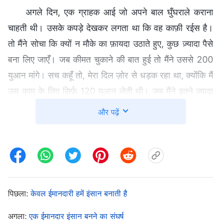
अगले दिन, एक ग्राहक आई जो अपने बाल घुँघराले कराना
चाहती थी। उसके कपड़े देखकर लगता था कि वह काफ़ी रईस है।
तो मैंने सोचा कि क्यों न मौके का फ़ायदा उठाते हुए, कुछ ज़्यादा पैसे
बना लिए जाएँ। जब कीमत चुकाने की बात हुई तो मैंने उससे 200
युआन मांगे। सच कहूँ तो, मेरा दिल ज़ोर से धड़क रहा था, क्योंकि मैं
उस काम के लिए सिर्फ़ 120 युआन लेती थी। जब मैंने इतने ज़्यादा
पैसे माँगे, तब मुझे लगा कि शायद वह ज़्यादा पैसे माँगने का विरोध
और पढ़ें
करेगी। अगर उसने कहा कि पैसे बहुत ज़्यादा हैं, तो मैं थोड़े कम कर
दूँगी। खुद को दोषी समझते हुए, मैं तो उसकी आँखों में देख भी न
सकी। उसने खुशी-खुशी पैसे मुझे दिए और मेरे काम की तारीफ़ भी
की। वह सच में अपने बालों को लेकर बहुत खुश थी। वह बोली कि
इनके लिए कुछ भी ख़र्च किया जा सकता है। उसने यह भी कहा कि
पिछला:
केवल ईमानदारी हमें इंसान बनाती है
वह मेरे बारे में अपने परिवार और दोस्तों को भी बताएगी। उसके जाने
अगला:
एक ईमानदार इंसान बनने का संघर्ष
के बाद, काफ़ी देर तक मैं बहुत परेशान रही। उसने मुझ पर इतना