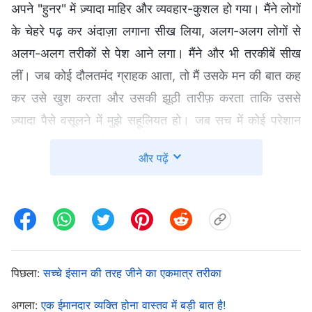
अपने "हुनर" में ज़्यादा माहिर और व्यवहार-कुशल हो गया। मैंने लोगों
के चेहरे पढ़ कर अंदाज़ा लगाना सीख लिया, अलग-अलग लोगों से
अलग-अलग तरीकों से पेश आने लगा। मैंने और भी तरकीबें सीख
लीं। जब कोई दौलतमंद ग्राहक आता, तो मैं उसके मन की बात कह
कर उसे खुश करता और उसकी झूठी तारीफ़ करता ताकि उससे
ज़्यादा पैसे वसूलने में मुझे सहूलियत हो। जब सच में कोई परेशान
ग्राहक आता, तो मैं ढोंग करता कि ये मरम्मत तो बड़ा सिरदर्द है और
और पढ़ें
फिर जान-बूझ कर उसमें लिप्त होने का दिखावा कर ज़्यादा वक्त
लगाता। यह देखकर वे मुझे ज़्यादा पैसे देते। कुछ ग्राहक थोड़े ज़्यादा
चालाक होते, तो मैं कोई वजह बताकर उनसे उपकरण मेरे पास छोड़
कर किसी और दिन लेने को कहता, जब वे वापस आते तो कहता कि
मुझे इसमें और भी खराबियां दिखाई पड़ीं। ज़्यादा मेहनत किए बगैर मैं
पिछला:
सच्चे इंसान की तरह जीने का एकमात्र तरीका
काफी पैसे कमा रहा था। इसलिए मैं ग्राहकों से ज़्यादा पैसे वसूलने के
लिए निरंतर अपना दिमाग़ कुरेदता रहता। मैं अब बहुत ज़्यादा पैसे
अगला:
एक ईमानदार व्यक्ति होना वास्तव में बड़ी बात है!