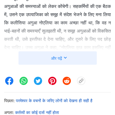
अगुआओं की समस्याओं को लेकर कोंचेगी। सहकर्मियों की एक बैठक
में, उसने एक उपयाजिका को समूह में संदेश भेजने के लिए मना लिया
कि कलीसिया अगुआ नोएलिया का काम अच्छा नहीं था, कि वह न
भाई-बहनों की समस्याएँ सुलझाती थी, न समूह अगुआओं को विकसित
करती थी, उसे इस्तीफा दे देना चाहिए, और दूसरे के लिए पद छोड़
देना चाहिए। उच्च अगुआ ने कहा, "नोएलिया कुछ काम इसलिए नहीं
कर पाती, क्योंकि कुछ समय पहले वह बीमार थी, मगर आम तौर पर
और पढ़ें
वह अपने कर्तव्य में बहुत जिम्मेदार है।" लेकिन यह सुनकर भी
क्लॉडिया ने बात का पीछा नहीं छोड़ा, बोली, "वह अगुआ है, तो उसे
हमसे ज्यादा कड़ी मेहनत करनी चाहिए।" फिर उसने यह संदेश भेजा,
"मैं कलीसिया के कार्य को बचा रही हूँ। पहले, अगुआ ने यूँ ही काम
निपटाने और व्यावहारिक कार्य न करने पर मेरा निपटान किया था।
पिछला:
परमेश्वर के वचनों के जरिए लोगों को देखना ही सही है
इसने मेरा दिल दुखाया, मगर परमेश्वर को मेरे मन का पता है, सब-
अगला:
कर्तव्यों का कोई दर्जा नहीं होता
कुछ साफ हो जाएगा।" बाद में क्लॉडिया हमेशा कहती कि हमारी