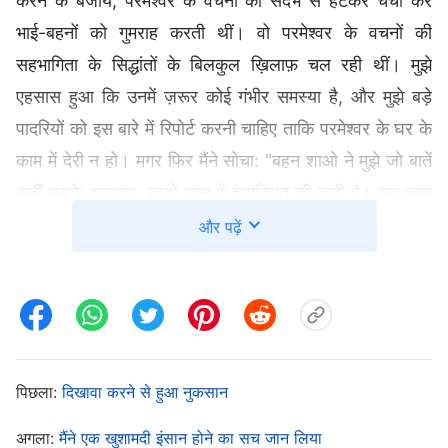
करने के बजाय, परमेश्वर के वचनों की संदर्भ से हटकर चर्चा कर
भाई-बहनों को गुमराह करती थीं। वो परमेश्वर के वचनों की
सहभागिता के सिद्धांतों के बिलकुल ख़िलाफ़ चल रही थीं। मुझे
एहसास हुआ कि उनमें ज़रूर कोई गंभीर समस्या है, और मुझे बड़े
पादरियों को इस बारे में रिपोर्ट करनी चाहिए ताकि परमेश्वर के घर के
काम में देरी न हो। मगर फिर मैंने सोचा: "बहन शाओ ने मुझे जो बातें
कहीं उसके अनुसार, याओ लान में इंसानियत की कमी है। इस वक्त
याओ लान मेरे काम की प्रभारी हैं, अगर उन्हें पता चला कि मैंने उनके
और पढ़ें
बारे में रिपोर्ट की है, तो शायद वो मुझे सताकर, मेरा काम मुझसे छीन
लें।" मन मसोसकर, मैंने अपना मुँह बंद रखने के साथ-साथ बहन
शाओ को मेज़बानी की जिम्मेदारी वापस देने का फैसला किया।
अचानक, कुछ दिनों बाद, बहन शेन ने भी मुझसे याओ लान के
पिछला:
दिखावा करने से हुआ नुकसान
कुछ बुरे बर्ताव के बारे में रिपोर्ट की। उन्होंने कहा कि भाई वांग और
अगला:
मैंने एक खुशामदी इंसान होने का सच जान लिया
उनकी पत्नी ने हाल ही में धर्म परिवर्तन किया था, वो चीनी कम्युनिस्ट