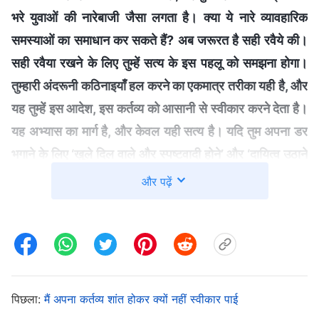
भरे युवाओं की नारेबाजी जैसा लगता है। क्या ये नारे व्यावहारिक
समस्याओं का समाधान कर सकते हैं? अब जरूरत है सही रवैये की।
सही रवैया रखने के लिए तुम्हें सत्य के इस पहलू को समझना होगा।
तुम्हारी अंदरूनी कठिनाइयाँ हल करने का एकमात्र तरीका यही है, और
यह तुम्हें इस आदेश, इस कर्तव्य को आसानी से स्वीकार करने देता है।
यह अभ्यास का मार्ग है, और केवल यही सत्य है। यदि तुम अपना डर
भगाने के लिए ‘खुले दिल वाले और स्पष्टवादी होने’ और ‘दायित्व उठाने
का साहस रखने’ जैसे शब्दों का उपयोग करोगे, तो क्या यह प्रभावी
और पढ़ें
होगा?
(नहीं।)
इससे जाहिर होता है कि ये बातें सत्य नहीं हैं, न ही ये
अभ्यास का मार्ग हैं। तुम कह सकते हो, ‘मैं खुले दिल वाला, स्पष्टवादी
और अदम्य आध्यात्मिक कद का व्यक्ति हूँ, मेरे मन में कोई अन्य विचार
या दूषित तत्त्व नहीं हैं और मुझमें दायित्व उठाने का साहस है।’ बाहरी
तौर पर तो तुम अपने कर्तव्य स्वीकारते हो, लेकिन बाद में, कुछ देर
पिछला:
मैं अपना कर्तव्य शांत होकर क्यों नहीं स्वीकार पाई
विचार करने पर तुम्हें अभी भी लगता है कि तुम इस दायित्व को नहीं उठा