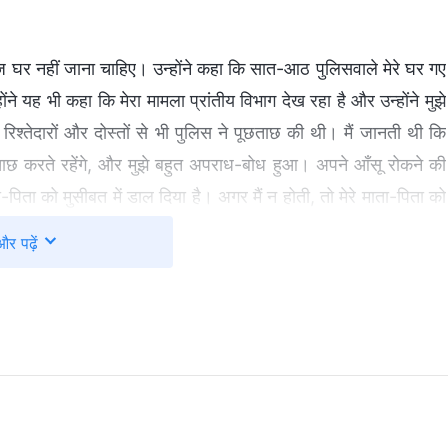
 घर नहीं जाना चाहिए। उन्होंने कहा कि सात-आठ पुलिसवाले मेरे घर गए
ंने यह भी कहा कि मेरा मामला प्रांतीय विभाग देख रहा है और उन्होंने मुझे
िश्तेदारों और दोस्तों से भी पुलिस ने पूछताछ की थी। मैं जानती थी कि
पूछताछ करते रहेंगे, और मुझे बहुत अपराध-बोध हुआ। अपने आँसू रोकने की
पिता को मुसीबत में डाल दिया है। अगर मैं न होती, तो मेरे माता-पिता को
े नहीं ढूँढ़ सकती, इसलिए वे मेरे माता-पिता से पूछताछ और उन्हें परेशान
और पढ़ें
वे किसी को निशाना बना लेते हैं, तो वे अपनी पकड़ कभी ढीली नहीं करते।
में, मैंने अपने माता-पिता को कभी कोई सुख नहीं दिया। मैंने सिर्फ उन पर
ालते ही नहीं!” लेकिन मैं यह भी जानती थी कि यह माहौल परमेश्वर की
 मैंने चुपचाप परमेश्वर से प्रार्थना की, उससे मेरे दिल की रक्षा करने
िका कमर दर्द के कारण लकवा होने का सामना कर रही थी, और उसने
अनुभव के बाद, उसे खुद के बारे में कुछ समझ मिली और उसने अपने जीवन