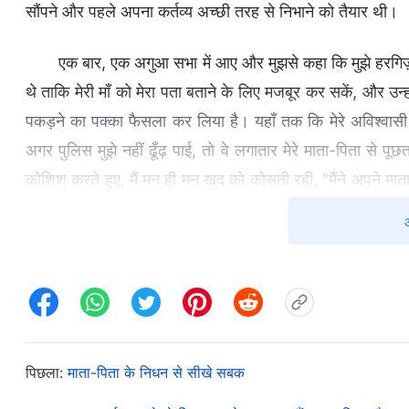
सौंपने और पहले अपना कर्तव्य अच्छी तरह से निभाने को तैयार थी।
एक बार, एक अगुआ सभा में आए और मुझसे कहा कि मुझे हरगिज़
थे ताकि मेरी माँ को मेरा पता बताने के लिए मजबूर कर सकें, और उन्हो
पकड़ने का पक्का फैसला कर लिया है। यहाँ तक कि मेरे अविश्वासी र
अगर पुलिस मुझे नहीं ढूँढ़ पाई, तो वे लगातार मेरे माता-पिता से 
कोशिश करते हुए, मैं मन ही मन खुद को कोसती रही, “मैंने अपने माता-
यह सब दुख नहीं सहना पड़ता। अब जब मैं घर से दूर हूँ, तो पुलिस मुझ
कर रहे हैं। ये पुलिसवाले ज़हरीले साँपों की तरह हैं। एक बार जब 
क्या मेरे माता-पिता फिर कभी शांति से जी पाएँगे? एक संतान के रूप 
बोझ ही डाला है। उनके लिए अच्छा तो यही होता कि वे मुझे कभी प
अनुमति से मुझ पर आया है, और मुझे शिकायत नहीं करनी चाहिए। इसलिए,
को कहा। मुझे “पीड़ा के बीच आनंद पाना” फिल्म याद आई। नाय
पिछला:
माता-पिता के निधन से सीखे सबक
शारीरिक और आत्मिक दोनों तरह से बहुत दर्द सहा। हालाँकि, अपने 