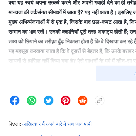
क्‍या यह स्वयं अपना उत्कर्ष करने और अपनी गवाही देने का ही तरीक़
मानवता की तर्कसंगत सीमाओं में आता है? यह नहीं आता है। इसलिए जब
मुख्‍य अभिव्यंजनाओं में से एक है, जिसके बाद छल-कपट आता है, ज
सम्‍मान का भाव रखें। उनकी कहानियाँ पूरी तरह अकाट्य होती हैं; उनके श
तथ्‍य को छिपाने का तरीक़ा ढूँढ़ निकाला होता है कि वे दिखावा कर रहे
यह महसूस करवाया जाता है कि वे दूसरों से बेहतर हैं, कि उनके बराबर
साधनों से हासिल नहीं किया गया है? ऐसे साधनों के मर्म में कौन-सा स्‍व
स्‍वभाव ही है। देखा जा सकता है कि उनके द्वारा प्रयुक्‍त ये साधन कपटपूर्ण
दुष्‍टता के साथ इसका क्‍या संबंध है? तुम लोग क्‍या सोचते हो : स्वयं का 
सकते हैं?
(नहीं।)
उनके दिलों की गहराइयों में हमेशा एक आकांक्षा ह
करता है, और इसलिए वे जो कुछ कहते और करते हैं उसके लक्ष्‍य और प्
लिए, इन लक्ष्‍यों को हासिल करने के लिए वे गुमराह करने वाली या किन्
प्रकृति में ही धूर्ततापूर्ण नहीं है? और क्‍या इस तरह की धूर्तता को 
पिछला:
आखिरकार मैं अपने बारे में सच जान पायी
जड़ें छल-कपट से कहीं ज्‍़यादा गहराई तक फैली होती हैं
"
("अंत के दिनो