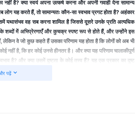
ा नहीं है? क्‍या स्वयं अपना उत्कर्ष करना और अपनी गवाही देना सामान्‍य
 लोग यह करते हैं, तो सामान्यतः कौन-सा स्‍वभाव प्रगट होता है? अहंकार
िसमें यथासंभव वह सब करना शामिल है जिससे दूसरे उनके प्रति अत्यधिक
ब्‍दों में अभिप्रेरणाएँ और कुचक्र स्पष्ट रूप से होते हैं, और उन्‍होंने इस
 हैं, लेकिन वे जो कुछ कहते हैं उसका परिणाम यह होता है कि लोगों को अब भी
 कोई नहीं है, कि हर कोई उनसे हीनतर है। और क्‍या यह परिणाम चालाकीपूर्ण
भाव है? और क्‍या उसमें दुष्‍टता के कोई तत्त्व हैं? यह एक प्रकार का दुष्‍ट
 स्‍वभाव से निर्देशित होते हैं—तो मैं क्‍यों कहता हूँ कि यह दुष्‍टतापूर्ण है?
और पढ़ें
उत्कर्ष करने तथा गवाही देने के अपने लक्ष्‍यों के बारे में क्या वे निष्कपट हो
ोती है, और जो कुछ भी वे कहते और करते हैं वह उस आकांक्षा को बल प्रदान
रयोजन उनके दिलों की गहराइयों में बहुत गुप्त रखे जाते हैं। उदाहरण के
‍हीं संदिग्ध चालों का इस्‍तेमाल करेंगे। क्‍या इस तरह का दुराव-छिपाव अपनी
दुष्‍टता नहीं कहा जा सकता? इसे निश्‍चय ही दुष्टता कहा जा सकता है, और इसकी
ं के मसीह की बातचीत के अभिलेख" में 'नायकों और कार्यकर्ताओं के लिए, एक मार्ग