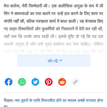
मेरा कर्तव्य, मेरी जिम्मेदारी थी। एक कलीसिया अगुआ के रूप में ली
यिंग ने समस्याओं का पता चलने पर उन्हें हल करने के लिए सत्य पर
संगति नहीं की, बल्कि स्वच्छता कार्य में बाधा डाली। वह बेनकाब किए
गए छद्म-विश्वासियों और कुकर्मियों को निकालने में देरी कर रही थी,
यहाँ तक कि उनके साथ खड़ी थी। इससे पुष्टि हो गई कि वह एक
नकली अगुआ है और उसे तुरंत बर्खास्त कर देना चाहिए। लेकिन
जहाँ तक मेरी बात है, मुझे चिंता थी कि एक बार अगर मैंने उसे
बर्खास्त कर दिया, तो कुछ समय तक मैं उसकी जगह किसी और को
और पढ़ें
नहीं ढूँढ़ पाऊंगी और कलीसिया के काम को लेकर मेरी चिंता और बढ़
जाएगी। इसलिए मैंने उसे सही समय पर बर्खास्त नहीं किया, जिसके
कारण सुरक्षा जोखिम पैदा हुआ और कलीसिया के काम में बाधाएँ
आईं। मुझे बखूबी पता था कि भाई-बहनों के जीवन प्रवेश में झूठे
अगुआ और मसीह-विरोधी रुकावटें और बाधाएँ हैं और जब ऐसा कोई
पिछला:
क्या दूसरों के प्रति विचारशील होने का मतलब अच्छी मानवता होना
मिल जाए तो उसे बर्खास्त कर देना और हटा देना चाहिए—ऐसे व्यक्ति
है?