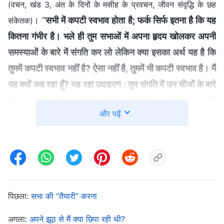
(वचन, खंड 3, अंत के दिनों के मसीह के प्रवचन, जीवन संवृद्धि के छह
। “
सभी में कपटी स्वभाव होता है; फर्क सिर्फ इतना है कि यह
संकेतक)
कितना गंभीर है। भले ही तुम सभाओं में अपना हृदय खोलकर अपनी
समस्याओं के बारे में संगति कर लो लेकिन क्या इसका अर्थ यह है कि
तुममें कपटी स्वभाव नहीं है? ऐसा नहीं है, तुममें भी कपटी स्वभाव है। मैं
यह क्यों कह रहा हूँ? यह रहा उदाहरण : तुम संगति में उन चीजों के बारे
में तो खुलकर बात कर सकते हो जो तुम्हारे गर्व या अभिमान को नहीं
और पढ़ें
छूतीं, जो शर्मनाक नहीं हैं और जिनके बारे में अगर तुम दूसरे लोगों को
बता देते हो तो तुम्हारी काट-छाँट नहीं की जाएगी—लेकिन अगर तुमने
कुछ ऐसा किया हो जो सत्य सिद्धांतों का उल्लंघन करता हो, जिससे हर
कोई बेहद घृणा और जुगुप्सा करे तो क्या तुम सभाओं में उसके बारे में
खुलकर संगति कर पाओगे? और अगर तुमने कुछ ऐसा किया हो जिसे
बयान नहीं किया जा सकता, तो उसके बारे में खुलकर बोलना और खुद
पिछला:
सभा की “तैयारी” करना
को खोलकर रख देना तुम्हारे लिए और भी मुश्किल होगा। अगर कोई
अगला:
अपने झूठ से मैं क्या छिपा रही थी?