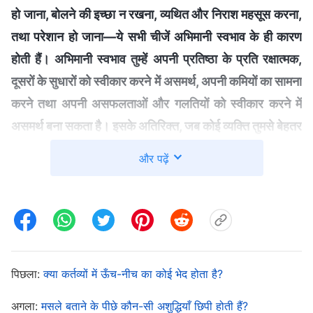
हो जाना, बोलने की इच्छा न रखना, व्यथित और निराश महसूस करना,
तथा परेशान हो जाना—ये सभी चीजें अभिमानी स्वभाव के ही कारण
होती हैं। अभिमानी स्वभाव तुम्हें अपनी प्रतिष्ठा के प्रति रक्षात्‍मक,
दूसरों के सुधारों को स्वीकार करने में असमर्थ, अपनी कमियों का सामना
करने तथा अपनी असफलताओं और गलतियों को स्वीकार करने में
असमर्थ बना सकता है। इसके अतिरिक्त, जब कोई व्यक्ति तुमसे बेहतर
होता है, तो यह तुम्हारे दिल में घृणा और जलन पैदा कर सकता है, और
और पढ़ें
तुम स्वयं को विवश महसूस कर सकते हो, कुछ इस तरह कि अब तुम
अपना कर्तव्य निभाना नहीं चाहते और इसे निभाने में अनमने हो जाते
हो। अभिमानी स्वभाव के कारण तुम्हारे अंदर ये व्यवहार और आदतें
प्रकट हो जाती हैं
”
(वचन, खंड 3, अंत के दिनों के मसीह के प्रवचन,
। मैंने खुद की तुलना
व्यक्ति के आचरण का मार्गदर्शन करने वाले सिद्धांत)
पिछला:
क्या कर्तव्यों में ऊँच-नीच का कोई भेद होता है?
परमेश्वर के वचनों से की और चिंतन किया। मुझे समझ आया कि मेरा
स्वभाव बहुत अहंकारी है। पिछले दो वर्षों में मैंने अपने समन्वय कर्तव्य
अगला:
मसले बताने के पीछे कौन-सी अशुद्धियाँ छिपी होती हैं?