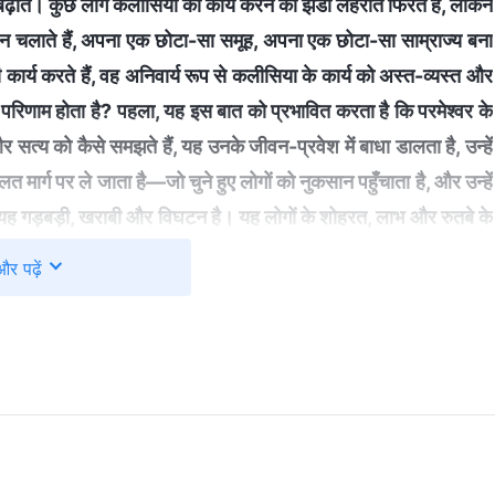
 नहीं बढ़ाते। कुछ लोग कलीसिया का कार्य करने का झंडा लहराते फिरते हैं, लेकिन
कान चलाते हैं, अपना एक छोटा-सा समूह, अपना एक छोटा-सा साम्राज्य बना
ी कार्य करते हैं, वह अनिवार्य रूप से कलीसिया के कार्य को अस्त-व्यस्त और
परिणाम होता है? पहला, यह इस बात को प्रभावित करता है कि परमेश्वर के
 और सत्य को कैसे समझते हैं, यह उनके जीवन-प्रवेश में बाधा डालता है, उन्हें
ं गलत मार्ग पर ले जाता है—जो चुने हुए लोगों को नुकसान पहुँचाता है, और उन्हें
ह गड़बड़ी, खराबी और विघटन है। यह लोगों के शोहरत, लाभ और रुतबे के
ैं, तो क्या इसे मसीह-विरोधी के मार्ग पर चलना नहीं कहा जा सकता? जब
और पढ़ें
 तो ऐसा नहीं है कि वह लोगों को चुनने के अधिकार से वंचित कर रहा है;
लोग कलीसिया के कार्य और परमेश्वर के चुने हुए लोगों के जीवन-प्रवेश को
परमेश्वर के वचनों को खाने-पीने, सत्य को समझने और इस प्रकार परमेश्वर का
 तथ्य है। जब लोग अपनी शोहरत, लाभ और रुतबे के पीछे भागते हैं, तो यह
्तव्य नहीं पूरा करेंगे। वे सिर्फ शोहरत, लाभ और रुतबे की खातिर ही बोलेंगे
े इन्हीं चीजों के लिए होता है। इस तरह से व्यवहार और कार्य करना, बिना