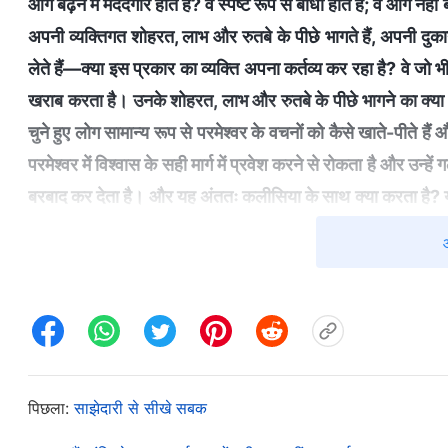
आगे बढ़ने में मददगार होते हैं? वे स्पष्ट रूप से बाधा होते हैं; वे आगे
अपनी व्यक्तिगत शोहरत, लाभ और रुतबे के पीछे भागते हैं, अपनी दु
लेते हैं—क्या इस प्रकार का व्यक्ति अपना कर्तव्य कर रहा है? वे जो भ
खराब करता है। उनके शोहरत, लाभ और रुतबे के पीछे भागने का क्या 
चुने हुए लोग सामान्य रूप से परमेश्वर के वचनों को कैसे खाते-पीते हैं
परमेश्वर में विश्वास के सही मार्ग में प्रवेश करने से रोकता है और उन्हे
बरबाद कर देता है। और यह अंततः कलीसिया के साथ क्या करता है? य
पीछे भागने का परिणाम है। जब वे इस तरह से अपना कर्तव्य करते ह
परमेश्वर कहता है कि लोग अपनी शोहरत, लाभ और रुतबे को अलग रखें,
बल्कि यह इस कारण से है कि शोहरत, लाभ और रुतबे के पीछे भागते हुए 
अस्त-व्यस्त कर देते हैं, यहाँ तक कि उनका ज्यादा लोगों के द्वारा 
उद्धार प्राप्त करने पर भी प्रभाव पड़ सकता है। यह एक निर्विवाद
निश्चित है कि वे सत्य का अनुसरण नहीं करेंगे और ईमानदारी से अपना कर
पिछला:
साझेदारी से सीखे सबक
और कार्य करेंगे, और वे जो भी काम करते हैं, वह बिना किसी अपवाद क