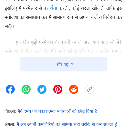
इसलिए मैं परमेश्वर से
प्रार्थना
करती, कोई रास्ता खोजती ताकि इस
मनोदशा का समाधान कर मैं सामान्य रूप से अपना कर्तव्य निर्वहन कर
सकूँ।
एक दिन मुझे परमेश्वर के वचनों के दो अंश याद आए जो मेरी
मनोदशा से मेल खाते थे, मैंने उन्हें खोजा और पढ़ा। सर्वशक्तिमान
परमेश्वर कहता है : “
कुछ लोग ऐसे होते हैं जो बचपन में देखने में
और पढ़ें
साधारण थे, ठीक से बात नहीं कर पाते थे, और हाजिर-जवाब नहीं थे,
जिससे उनके परिवार और सामाजिक परिवेश के लोगों ने उनके बारे में
प्रतिकूल राय बना ली, और ऐसी बातें कहीं : ‘यह बच्चा मंद-बुद्धि, धीमा
और बोलचाल में फूहड़ है। दूसरे लोगों के बच्चों को देखो, जो इतना
बढ़िया बोलते हैं कि वे लोगों को अपनी कानी उंगली पर घुमा सकते हैं।
पिछला:
मैंने दमन की नकारात्मक भावनाओं को छोड़ दिया है
और यह बच्चा है जो दिन भर यूँ ही मुँह बनाए रहता है। उसे नहीं मालूम
कि लोगों से मिलने पर क्या कहना चाहिए, उसे कोई गलत काम कर देने
अगला:
मैं अब अपनी कमजोरियों का सामना सही तरीके से कर सकता हूँ