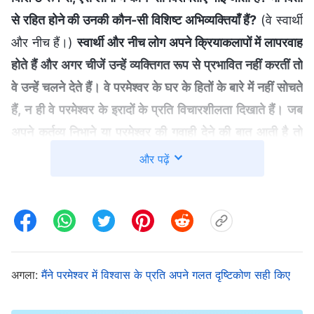
से रहित होने की उनकी कौन-सी विशिष्ट अभिव्यक्तियाँ हैं?
(वे स्वार्थी
और नीच हैं।)
स्वार्थी और नीच लोग अपने क्रियाकलापों में लापरवाह
होते हैं और अगर चीजें उन्हें व्यक्तिगत रूप से प्रभावित नहीं करतीं तो
वे उन्हें चलने देते हैं। वे परमेश्वर के घर के हितों के बारे में नहीं सोचते
हैं, न ही वे परमेश्वर के इरादों के प्रति विचारशीलता दिखाते हैं। जब
अपने कर्तव्य निभाने या परमेश्वर की गवाही देने की बात आती है तो
उनमें बोझ या जिम्मेदारी की कोई भावना नहीं होती है। ... क्या इस तरह
और पढ़ें
के व्यक्ति में जमीर और विवेक होता है?
(नहीं।)
क्या जमीर और विवेक
से रहित कोई व्यक्ति इस तरह से कार्य करने के लिए आत्म-धिक्कार
महसूस करता है? वह आत्म-धिक्कार महसूस नहीं करता है; इस तरह
के व्यक्ति का जमीर किसी काम का नहीं होता। ऐसे लोगों को कभी भी
अपने जमीर से धिक्कार महसूस नहीं होता है, तो क्या वे पवित्र आत्मा
अगला:
मैंने परमेश्वर में विश्वास के प्रति अपने गलत दृष्टिकोण सही किए
के धिक्कार या अनुशासन को महसूस कर सकते हैं? नहीं, वे नहीं कर
सकते
”
(वचन, खंड 3, अंत के दिनों के मसीह के प्रवचन, अपना हृदय