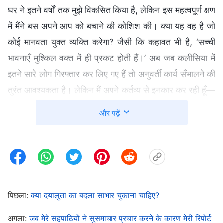
घर ने इतने वर्षों तक मुझे विकसित किया है, लेकिन इस महत्वपूर्ण क्षण
में मैंने बस अपने आप को बचाने की कोशिश की। क्या यह वह है जो
कोई मानवता युक्त व्यक्ति करेगा? जैसी कि कहावत भी है, ‘सच्ची
भावनाएँ मुश्किल वक्त में ही प्रकट होती हैं।’ अब जब कलीसिया में
इतने सारे लोग गिरफ्तार कर लिए गए हैं तो अनुवर्ती कार्य सँभालने की
तुरंत आवश्यकता है। लेकिन मैं अपने कर्तव्य से इनकार कर रही हूँ—
यह सचमुच कुछ ऐसा नहीं है जो कोई मनुष्य करेगा!” इसके बावजूद मैं
और पढ़ें
मन ही मन थोड़ा डरी हुई थी, इसलिए मैंने परमेश्वर की
प्रार्थना
करते
हुए भीख मांगी कि वह मुझमें आस्था जगाए कि मैं उठ खड़ी होऊं और
कलीसिया के काम की रक्षा करूँ। प्रार्थना करने के बाद मैं
परमेश्वर
के वचन
पढ़े : “
जो लोग सच में परमेश्वर का अनुसरण करते हैं, वे अपने
कार्य की परीक्षा का सामना करने में समर्थ हैं, जबकि जो लोग सच में
पिछला:
क्या दयालुता का बदला साभार चुकाना चाहिए?
परमेश्वर का अनुसरण नहीं करते, वे परमेश्वर के किसी भी परीक्षण का
सामना करने में अक्षम हैं। देर-सवेर उन्हें निर्वासित कर दिया जाएगा,
अगला:
जब मेरे सहपाठियों ने सुसमाचार प्रचार करने के कारण मेरी रिपोर्ट