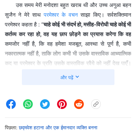
उस समय मेरी मनोदशा बहुत खराब थी और उच्च अगुआ बहन
सुजैन ने मेरे साथ
परमेश्वर के वचन
साझा किए। सर्वशक्तिमान
परमेश्वर कहता है : “
चाहे कोई भी संदर्भ हो, मसीह-विरोधी चाहे कोई भी
कर्तव्य कर रहा हो, वह यह छाप छोड़ने का प्रयास करेगा कि वह
कमजोर नहीं है, कि वह हमेशा मजबूत, आस्था से पूर्ण है, कभी
नकारात्मक नहीं है, ताकि लोग कभी भी उसके वास्तविक आध्यात्मिक
कद या परमेश्वर के प्रति उसके वास्तविक रवैये को नहीं देख पाएँ।
वास्तव में, अपने दिल की गहराइयों में क्या वे सचमुच यह मानते हैं कि
और पढ़ें
ऐसा कुछ नहीं है जो वे नहीं कर सकते हैं? क्या वे वाकई यह मानते हैं कि
उनमें कोई कमजोरी, नकारात्मकता या भ्रष्टता के खुलासे नहीं हैं?
बिल्कुल नहीं। वे दिखावा करने में अच्छे होते हैं, चीजों को छिपाने में
माहिर होते हैं। वे लोगों को अपना मजबूत और शानदार पक्ष दिखाना
पसंद करते हैं; वे नहीं चाहते हैं कि वे उनका वह पक्ष देखें जो कमजोर
पिछला:
छद्मवेश हटाना और एक ईमानदार व्यक्ति बनना
और सच्चा है। उनका उद्देश्य स्पष्ट होता है : सीधी-सी बात है, वे अपना