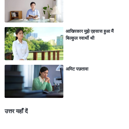
की: "हे परमेश्वर, इस समय मैं अँधेरे में जी रहा हूँ, शैतान ने मुझे मूर्ख
बना दिया है और मैं बहुत अधिक कष्ट भुगत रहा हूँ। आज जो कुछ भी
मेरे साथ हुआ है, मैं उसे स्वीकार नहीं करना चाहता हूँ, मैं तेरी ताड़ना
आखिरकार मुझे एहसास हुआ मैं
और न्याय से बच निकलना चाहता हूँ, और मैंने तेरी शिकायत की है
बिल्कुल स्वार्थी थी
और तेरे साथ विश्वासघात किया है। हे परमेश्वर! मैं तुझसे अनुरोध
करता हूँ कि मेरे हृदय की रक्षा कर, मुझे स्वयं को जाँचने और समझने
में समर्थ बना, मुझ पर दया कर।" इसके बाद मैंने यह उपदेश देखा:
अमिट पछतावा
"परमेश्वर कुछ लोगों के साथ विशेष दयालुता और उन्नयन के साथ
व्यवहार करता है। उन्हें अगुआ या कार्यकर्ता बनने के लिए प्रोन्नत
किया जाता है, महत्वपूर्ण कार्य दिए जाते हैं। किन्तु ये लोग परमेश्वर के
प्रेम को वापिस नहीं चुकाते हैं, वे अपनी स्वयं की देह के लिए, हैसियत
और प्रतिष्ठा के लिए जीवित रहते हैं, स्वयं की गवाही देने और सम्मान
उत्तर यहाँ दें
प्राप्त करने की तलाश में रहते हैं। क्या ये कार्यकलाप अच्छे कर्म हैं?
नहीं। ये अच्छे कर्म नहीं हैं। ये लोग नहीं समझते हैं कि परमेश्वर को