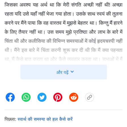
जिसका अवश्य यह अर्थ था कि मेरी संगति अच्छी नहीं थी! अच्छा
रहता यदि उसे यहाँ नहीं भेजा गया होता। उसके साथ स्वयं की तुलना
करने पर मैंने पाया कि वह वास्तव में मुझसे बेहतर था। किन्तु मैं हारने
के लिए तैयार नहीं था। उस समय मुझे प्रतिष्ठा और लाभ के बारे में
चिंता थी और कलीसिया की विभिन्न समस्याओं में कोई हृदयचस्पी नहीं
थी। मैंने इस बारे में चिंता करनी शुरू कर दी थी कि मैं क्या पहनता
था, मैं कैसे बात करता था और कैसे व्यवहार करता था। सभाओं में मैं
जानबूझकर अपनी बुद्धि का प्रदर्शन करता था, ताकि मेरे भाई और
और पढ़ें
बहन मेरे बारे में अच्छा सोचें। कभी-कभी मेरे साथ काम करने के लिए
सौंपे गए भाई की निंदा करता और यह देखता था कि हमारे कार्य का
सहभागी मेरे बारे में क्या सोचता है। मैं एक ग़लत स्थिति में रहता था
और स्वयं को बचाने में असमर्थ था। हर चीज़ में मैं स्वयं की तुलना
उस भाई से करता था और मैं पवित्र आत्मा के कार्य को पूरी तरह से
पिछला:
स्वार्थ की समस्या को हल कैसे करें
खो चुका था। कुछ ही समय के बाद, मुझे बदल दिया गया। जब मैंने