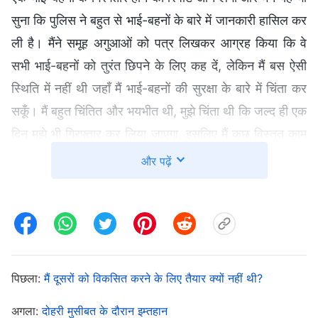
सुना कि पुलिस ने बहुत से भाई-बहनों के बारे में जानकारी हासिल कर
ली है। मैंने समूह अगुआओं को पत्र लिखकर आग्रह किया कि वे
सभी भाई-बहनों को तुरंत छिपने के लिए कह दें, लेकिन मैं बस ऐसी
स्थिति में नहीं थी जहाँ मैं भाई-बहनों की सुरक्षा के बारे में चिंता कर
सकूँ। मैं बहुत चिंतित और भयभीत थी, मुझे चिंता थी कि जल्द ही एक
दिन मुझे भी गिरफ्तार कर लिया जाएगा, इसलिए मैं कुछ विस्तृत काम
नहीं कर पाई, मैंने उन लोगों को सूचित नहीं किया जिन्हें छिपना
और पढ़ें
चाहिए, जो कि मुझे करना चाहिए था और नतीजा यह हुआ कि वांग
लैन नाम की एक बहन को गिरफ्तार कर लिया गया। बाद में उसे घर
भेज दिया गया और दस घंटे के भीतर उसकी मौत हो गई। मुझे बहुत
अपराध बोध हुआ—अगर मैंने थोड़ा और कोशिश की होती और वांग
लैन को समय पर सूचित करने की अपनी जिम्मेदारी निभाई होती कि
पिछला:
मैं दूसरों को विकसित करने के लिए तैयार क्यों नहीं थी?
उसे छिप जाना चाहिए तो शायद उसे गिरफ्तार नहीं किया जाता और
अगला:
दोहरी मुसीबत के दौरान इम्तहान
उसकी मौत नहीं होती। मैं वांग लैन की गिरफ्तारी के लिए जिम्मेदार थी