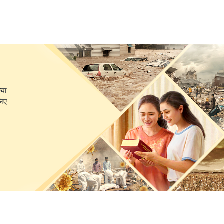
्या
लिए