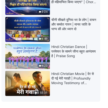
ही महिमान्वित किया जाएगा" | Choral
और कार्यकर्ताओं की जिम्मेदारियाँ (23)"
Hymn | 2026 प्रशंसा की आवाजें
(खंड चार)
5:24
39:23
चीनी सीखते दुनिया भर के लोग | वाचन
और समवेत गायन | मानव जाति के
सर्वशक्तिमान परमेश्वर के वचन "अगुआओं
भाग्य की ओर ध्यान दो
और कार्यकर्ताओं की जिम्मेदारियाँ (23)"
(खंड पाँच)
36:05
6:49
Hindi Christian Dance |
परमेश्वर के सामने जीना बहुत आनंदमय
है | Praise Song
4:23
Hindi Christian Movie | देर से
दी गई मेरी गवाही | Profoundly
Moving Testimony of
Repentance
1:55:31