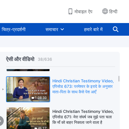
43:38
मोबाइल ऐप
हिन्दी
Hindi Christian Testimony Video,
एपिसोड 675: अपना कर्तव्य खोने के बाद
चित्र-प्रदर्शनी
समाचार
हमारे बारे में
पछतावा
1:07:57
Hindi Christian Testimony Video,
एपिसोड 674: क्या एक आदर्श शादी के पीछे
ऐसी और वीडियो
38
/
636
भागने से खुशी मिल सकती है?
56:51
Hindi Christian Testimony Video,
एपिसोड 673: परमेश्वर के इरादे के अनुसार
माता-पिता के साथ कैसे पेश आएँ
1:08:30
Hindi Christian Testimony Video,
एपिसोड 671: मेरा संघर्ष जब मुझे पता चला
कि माँ को बाहर निकाला जाने वाला है
46:17