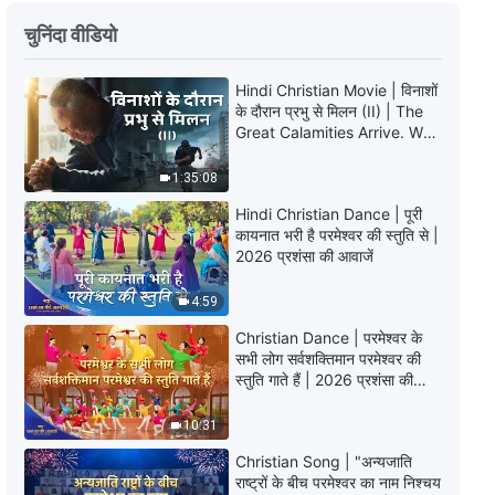
Hindi Christian Testimony Video,
चुनिंदा वीडियो
एपिसोड 669: क्या दूसरों के सौंपे गए कामों
के प्रति निष्ठावान होना सही तरीका है?
Hindi Christian Movie | विनाशों
40:00
के दौरान प्रभु से मिलन (II) | The
Great Calamities Arrive. Who
Hindi Christian Testimony Video,
Can Gain God’s Salvation?
एपिसोड 668: एक सभा के बाद का चिंतन
1:35:08
48:07
Hindi Christian Dance | पूरी
कायनात भरी है परमेश्वर की स्तुति से |
2026 प्रशंसा की आवाजें
Hindi Christian Testimony Video,
एपिसोड 667: अब मैं अपनी कमजोर
काबिलियत के कारण खुद से हार नहीं मानती
4:59
45:32
Christian Dance | परमेश्वर के
सभी लोग सर्वशक्तिमान परमेश्वर की
Hindi Christian Testimony Video,
स्तुति गाते हैं | 2026 प्रशंसा की
एपिसोड 666: मैं समझती हूँ कि मैं बहुत ही
आवाजें
स्वार्थी हूँ
10:31
55:33
Christian Song | "अन्यजाति
राष्ट्रों के बीच परमेश्वर का नाम निश्चय
Hindi Christian Testimony Video,