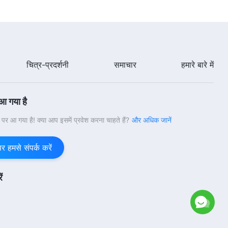
59:50
Hindi Christian Testimony Video,
एपिसोड 656: जब मेरे सहपाठियों ने
सुसमाचार प्रचार करने के कारण मेरी रिपोर्ट
कर दी
48:29
चित्र-प्रदर्शनी
समाचार
हमारे बारे में
Hindi Christian Testimony Video,
एपिसोड 654: एक छोटे से मामले से मेरा
 आ गया है
कपटीपन प्रकट हुआ
48:49
वी पर आ गया है! क्या आप इसमें प्रवेश करना चाहते हैं?
और अधिक जानें
Hindi Christian Testimony Video,
एपिसोड 655: दूसरों से अपनी तुलना करने
हमसे संपर्क करें
से होने वाली पीड़ा
49:57
ं
Hindi Christian Testimony Video,
एपिसोड 653: क्या "दूसरों के प्रति सहिष्णु
होना" सचमुच अच्छी मानवता है?
42:06