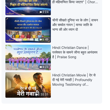
ही महिमान्वित किया जाएगा" | Choral
एपिसोड 665: मैंने छद्मवेश और छल से खुद
Hymn | 2026 प्रशंसा की आवाजें
को नुकसान पहुँचाया
5:24
39:09
चीनी सीखते दुनिया भर के लोग | वाचन
और समवेत गायन | मानव जाति के
Hindi Christian Testimony Video,
भाग्य की ओर ध्यान दो
एपिसोड 664: एक छोटी सी बात ने मेरा
असली स्वरूप प्रकट कर दिया
6:49
57:20
Hindi Christian Dance |
Hindi Christian Testimony Video,
परमेश्वर के सामने जीना बहुत आनंदमय
एपिसोड 663: कर्तव्य से मुँह मोड़ते समय मुझे
है | Praise Song
क्या चिंता थी?
47:28
4:23
Hindi Christian Movie | देर से
Hindi Christian Testimony Video,
दी गई मेरी गवाही | Profoundly
एपिसोड 662: पिता द्वारा देखरेख और सुरक्षा
Moving Testimony of
के साथ कैसे पेश आएँ
Repentance
49:15
1:55:31
Hindi Christian Testimony Video,
एपिसोड 661: तथाकथित आत्म-ज्ञान