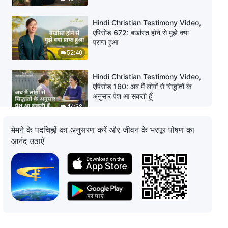
Hindi Christian Testimony Video,
एपिसोड 672: बर्खास्त होने से मुझे क्या
प्राप्त हुआ
52:40
Hindi Christian Testimony Video,
एपिसोड 160: अब मैं लोगों से सिद्धांतों के
अनुसार पेश आ सकती हूँ
44:38
मेमने के पदचिह्नों का अनुसरण करें और जीवन के भरपूर पोषण का
Hindi Christian Testimony Video,
आनंद उठाएँ
एपिसोड 159: मुझे अब संतान होने की चिंता
नहीं रही
42:40
Hindi Christian Testimony Video,
एपिसोड 670: मैंने परमेश्वर में विश्वास के
प्रति अपने गलत दृष्टिकोण सही किए
47:12