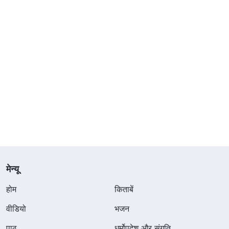
मेन्यू
होम
किताबें
वीडियो
भजन
पाठ
धर्मोपदेश और संगति