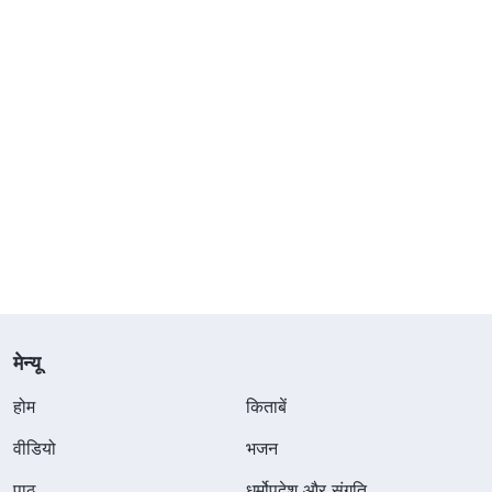
मेन्यू
होम
किताबें
वीडियो
भजन
पाठ
धर्मोपदेश और संगति