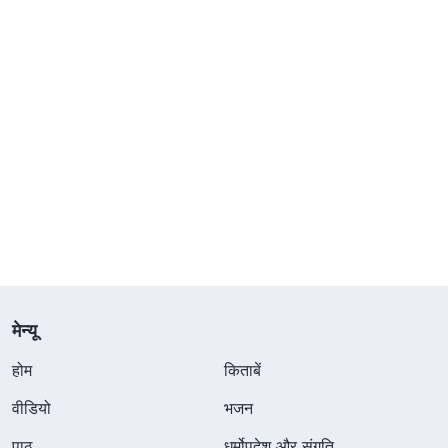
मेन्यू
होम
किताबें
वीडियो
भजन
पाठ
धर्मोपदेश और संगति