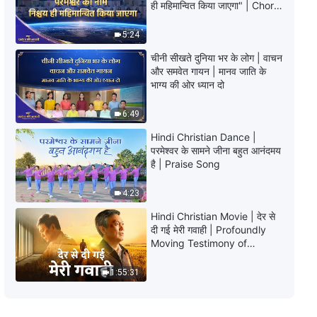
Hindi Christian Testimony Video,
ही महिमान्वित किया जाएगा" | Choral
एपिसोड 679: मेजबानी का कर्तव्य निभाने का
Hymn | 2026 प्रशंसा की आवाजें
मेरा समय
5:24
55:07
चीनी सीखते दुनिया भर के लोग | वाचन
और समवेत गायन | मानव जाति के
Hindi Christian Testimony Video,
भाग्य की ओर ध्यान दो
एपिसोड 678: अपने कर्तव्य से इनकार करने
के बाद का चिंतन
6:49
47:10
Hindi Christian Dance |
परमेश्वर के सामने जीना बहुत आनंदमय
Hindi Christian Testimony Video,
है | Praise Song
एपिसोड 676: एक पीड़ादायी विफलता से
सीखे गए सबक
55:22
4:23
Hindi Christian Movie | देर से
Hindi Christian Testimony Video,
दी गई मेरी गवाही | Profoundly
एपिसोड 677: मैं अपने पिता की रुकावट और
Moving Testimony of
उत्पीड़न से कैसे बाहर निकली
Repentance
43:38
1:55:31
Hindi Christian Testimony Video,
एपिसोड 675: अपना कर्तव्य खोने के बाद