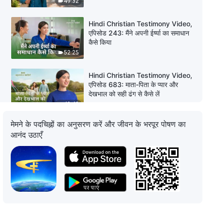
49:32
Hindi Christian Testimony Video,
एपिसोड 243: मैंने अपनी ईर्ष्या का समाधान
कैसे किया
52:25
Hindi Christian Testimony Video,
एपिसोड 683: माता-पिता के प्यार और
देखभाल को सही ढंग से कैसे लें
49:49
मेमने के पदचिह्नों का अनुसरण करें और जीवन के भरपूर पोषण का
Hindi Christian Testimony Video,
आनंद उठाएँ
एपिसोड 682: बीमारी की चिंताओं को पीछे
छोड़ना
45:22
Hindi Christian Testimony Video,
एपिसोड 188: अब मुझे बीमारी की परवाह या
चिंता नहीं है
39:51