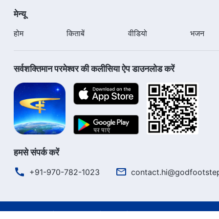
मेन्यू
होम
किताबें
वीडियो
भजन
सर्वशक्तिमान परमेश्वर की कलीसिया ऐप डाउनलोड करें
हमसे संपर्क करें
+91-970-782-1023
contact.hi@godfootste
उपयोग की शर्तें
गोपनीयता नीत
साभार
कुकीज नीति