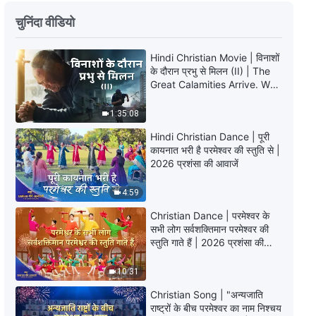
Hindi Christian Testimony Video,
चुनिंदा वीडियो
एपिसोड 246: क्या परमेश्वर के लिए त्याग
करने और खुद को खपाने के बदले आशीषें
मिलनी चाहिए?
Hindi Christian Movie | विनाशों
50:48
के दौरान प्रभु से मिलन (II) | The
Great Calamities Arrive. Who
Hindi Christian Testimony Video,
Can Gain God’s Salvation?
एपिसोड 109: खतरनाक परिवेश में एक
1:35:08
विकल्प
35:56
Hindi Christian Dance | पूरी
कायनात भरी है परमेश्वर की स्तुति से |
2026 प्रशंसा की आवाजें
Hindi Christian Testimony Video,
एपिसोड 681: क्या माता-पिता की दयालुता
4:59
एक ऐसा कर्ज़ है जिसे कभी चुकाया नहीं जा
सकता?
53:42
Christian Dance | परमेश्वर के
सभी लोग सर्वशक्तिमान परमेश्वर की
Hindi Christian Testimony Video,
स्तुति गाते हैं | 2026 प्रशंसा की
एपिसोड 680: मैं आखिरकार हीनता की
आवाजें
परछाईं से निकली
10:31
47:30
Christian Song | "अन्यजाति
राष्ट्रों के बीच परमेश्वर का नाम निश्चय