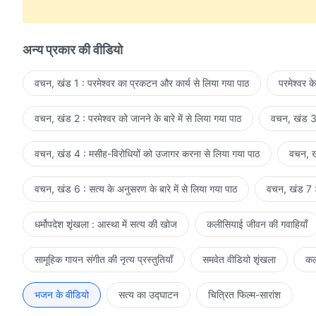
उसके सार के, स्वभाव के ये पहलू,
आते हैं नज़र इंसान के लिये उसकी इच्छा में, हर इंसान में।
अन्य प्रकार की वीडियो
महसूस किया हो, न किया हो तुमने,
वचन, खंड 1 : परमेश्वर का प्रकटन और कार्य से लिया गया पाठ
परमेश्वर क
ख़्याल रखता है हर इंसान का परमेश्वर।
वचन, खंड 2 : परमेश्वर को जानने के बारे में से लिया गया पाठ
वचन, खंड 3 
अपने सच्चे दिल से, बुद्धि और तरीकों से,
जगाता और स्नेह देता है,
वचन, खंड 4 : मसीह-विरोधियों को उजागर करना से लिया गया पाठ
वचन, खं
जगाता और स्नेह देता है हर इंसान के दिल को परमेश्वर।
वचन, खंड 6 : सत्य के अनुसरण के बारे में से लिया गया पाठ
वचन, खंड 7 : 
न तो इस्तेमाल करता कपट का,
धर्मोपदेश शृंखला : आस्था में सत्य की खोज
कलीसियाई जीवन की गवाहियाँ
न झूठी छवि का परमेश्वर
सामूहिक गायन संगीत की नृत्य प्रस्तुतियाँ
समवेत वीडियो शृंखला
कल
ये दिखाने के लिये इंसान को, कि सचमुच प्यार के काबिल है वो।
भजन के वीडियो
करता नहीं झूठी गवाही का प्रयोग कभी
सत्य का उद्घाटन
चित्रित फिल्म-सारांश