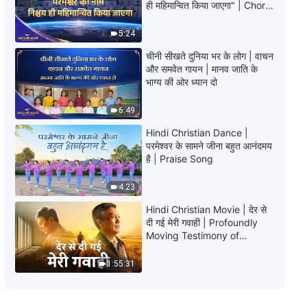
Devotional Songs
ही महिमान्वित किया जाएगा" | Choral
Hymn | 2026 प्रशंसा की आवाजें
1:09:36
5:24
चीनी सीखते दुनिया भर के लोग | वाचन
हम बचाए गए हैं क्योंकि हमें परमेश्वर ने चुना है
और समवेत गायन | मानव जाति के
| Hindi Christian Song With
भाग्य की ओर ध्यान दो
Lyrics
3:48
6:49
Hindi Christian Dance |
जब तुम खोलते हो अपना हृदय परमेश्वर के
परमेश्वर के सामने जीना बहुत आनंदमय
लिए | Hindi Christian Song With
है | Praise Song
Lyrics
3:50
4:23
अंत के दिनों के मसीह को त्यागने वाले सदा के
Hindi Christian Movie | देर से
लिए सज़ा पाएँगे | Hindi Christian Song
दी गई मेरी गवाही | Profoundly
With Lyrics
Moving Testimony of
3:50
Repentance
1:55:31
परमेश्वर के वचनों का सच्चा अर्थ कभी समझा
नहीं गया है | Hindi Christian Song
With Lyrics