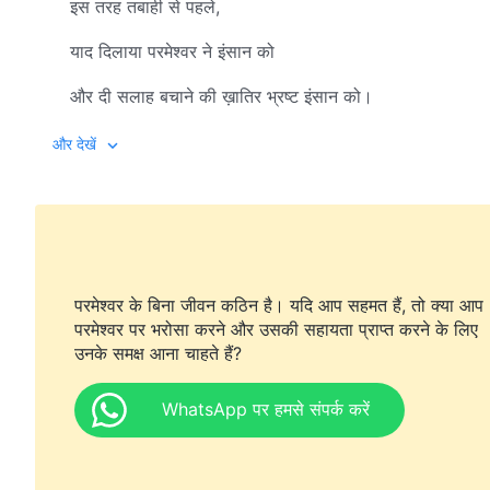
इस तरह तबाही से पहले,
याद दिलाया परमेश्वर ने इंसान को
और दी सलाह बचाने की ख़ातिर भ्रष्ट इंसान को।
अपने दिल के दर्द और ग़म से बेपरवाह परमेश्वर,
और देखें
करता रहा देखभाल, दिखाता रहा सरोकार, करुणा अपनी,
दर्शाता रहा अपना असली प्रेम परमेश्वर, इंसान के लिये।
सच्चा है, छूने योग्य है परमेश्वर का प्रेम इंसान के लिये।
परमेश्वर के बिना जीवन कठिन है। यदि आप सहमत हैं, तो क्या आप
महज़ दिखावटी नहीं है, खरा है,
परमेश्वर पर भरोसा करने और उसकी सहायता प्राप्त करने के लिए
उनके समक्ष आना चाहते हैं?
अनुभव किया जा सकता है परमेश्वर का प्रेम।
WhatsApp पर हमसे संपर्क करें
परमेश्वर के कार्य में प्रेम, महानता, पवित्रता है,
इसमें उसकी सर्वोच्चता, सहिष्णुता भी है।