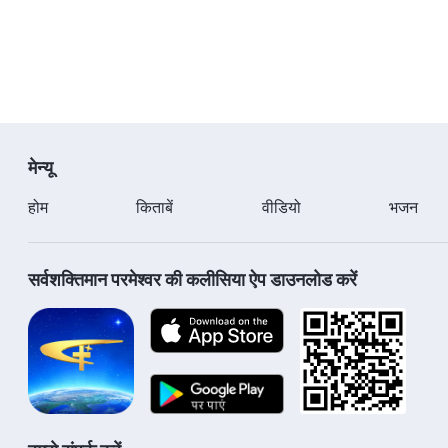
आते हैं नज़र इंसान के लिये उसकी इच्छा में, हर इंसान में।
महसूस किया हो, न किया हो तुमने,
ख़्याल रखता है हर इंसान का परमेश्वर।
अपने सच्चे दिल से, बुद्धि और तरीकों से,
मेन्यू
जगाता और स्नेह देता है, जगाता और स्नेह देता है,
होम
किताबें
वीडियो
भजन
जगाता और स्नेह देता है हर इंसान के दिल को परमेश्वर।
"मेमने का अनुसरण करना और नए गीत गाना" से
सर्वशक्तिमान परमेश्वर की कलीसिया ऐप डाउनलोड करें
अनुशंसित:
परमेश्वर द्वारा निर्धारित नियमों और व्यवस्थाओं में रहती है हर 
https://youtu.be/7cE84K2xLkQ
परमेश्वर के अधिकार की जगह नहीं ले सकता कोई | Hindi Chri