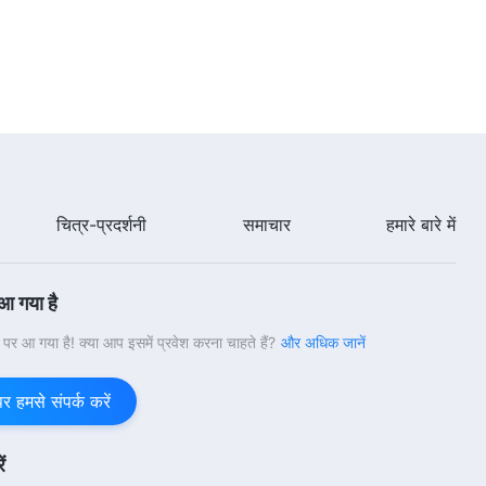
Hindi Christian Song | परमेश्वर पर
भरोसे का सच्चा अर्थ (Lyrics)
6:01
Hindi Christian Song | इम्तहान में
परमेश्वर को इंसान का सच्चा दिल चाहिए
(Lyrics)
चित्र-प्रदर्शनी
समाचार
हमारे बारे में
5:49
Hindi Christian Song | पवित्र आत्मा
के नए काम का अनुसरण करो और परमेश्वर
 आ गया है
की स्वीकृति प्राप्त करो
6:27
वी पर आ गया है! क्या आप इसमें प्रवेश करना चाहते हैं?
और अधिक जानें
ख़ामोशी से आता है हमारे मध्य परमेश्वर |
हमसे संपर्क करें
Hindi Christian Song With Lyrics
4:27
ं