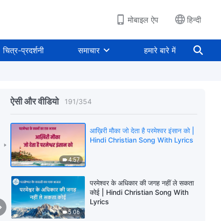
4:32
मोबाइल ऐप
हिन्दी
कौन सच्ची निष्ठा से ईश्वर-भक्ति में लीन है? |
Hindi Christian Song With Lyrics
चित्र-प्रदर्शनी
समाचार
हमारे बारे में
3:59
इंसान का शोधन बेहद सार्थक है परमेश्वर के
द्वारा | Hindi Christian Song With
Lyrics
ऐसी और वीडियो
191
/
354
5:49
आख़िरी मौका जो देता है परमेश्वर इंसान को |
Hindi Christian Song With Lyrics
4:57
परमेश्वर के अधिकार की जगह नहीं ले सकता
कोई | Hindi Christian Song With
Lyrics
5:06