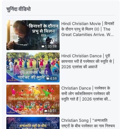
परमेश्वर के लिए गवाही देना मानव का कर्तव्य
है | Hindi Christian Song With
चुनिंदा वीडियो
Lyrics
3:20
Hindi Christian Movie | विनाशों
के दौरान प्रभु से मिलन (II) | The
मनुष्य को बचाने का परमेश्वर का इरादा
Great Calamities Arrive. Who
बदलेगा नहीं | Hindi Christian Song
Can Gain God’s Salvation?
With Lyrics
1:35:08
3:36
Hindi Christian Dance | पूरी
कायनात भरी है परमेश्वर की स्तुति से |
परमेश्वर के समक्ष शांत रहने का अभ्यास |
2026 प्रशंसा की आवाजें
Hindi Christian Song With Lyrics
4:59
4:29
Christian Dance | परमेश्वर के
इतनी मलिन धरती पर रहते हैं लोग | Hindi
सभी लोग सर्वशक्तिमान परमेश्वर की
Christian Song With Lyrics
स्तुति गाते हैं | 2026 प्रशंसा की
आवाजें
3:53
10:31
Christian Song | "अन्यजाति
Praise Songs - Hindi Christian
राष्ट्रों के बीच परमेश्वर का नाम निश्चय