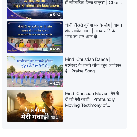
ही महिमान्वित किया जाएगा" | Choral
अनुसरण कैसे करें (15)" (भाग चार)
Hymn | 2026 प्रशंसा की आवाजें
5:24
1:03:55
चीनी सीखते दुनिया भर के लोग | वाचन
और समवेत गायन | मानव जाति के
सर्वशक्तिमान परमेश्वर के वचन "सत्य का
भाग्य की ओर ध्यान दो
अनुसरण कैसे करें (15)" (भाग पाँच)
6:49
48:32
Hindi Christian Dance |
सर्वशक्तिमान परमेश्वर के वचन "सत्य का
परमेश्वर के सामने जीना बहुत आनंदमय
अनुसरण कैसे करें (16)" (भाग एक)
है | Praise Song
1:05:24
4:23
Hindi Christian Movie | देर से
सर्वशक्तिमान परमेश्वर के वचन "सत्य का
दी गई मेरी गवाही | Profoundly
अनुसरण कैसे करें (16)" (भाग दो)
Moving Testimony of
Repentance
52:06
1:55:31
सर्वशक्तिमान परमेश्वर के वचन "सत्य का
अनुसरण कैसे करें (16)" (भाग तीन)