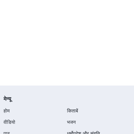
मेन्यू
होम
किताबें
वीडियो
भजन
पाठ
धर्मोपदेश और संगति