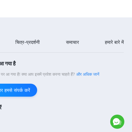
5:49
Hindi Christian Song | अंत के दिनों में
मसीह के प्रकटन और कार्य को कैसे जानें
6:11
चित्र-प्रदर्शनी
समाचार
हमारे बारे में
Hindi Christian Song | देखने में इतनी
भद्दी लगती है परमेश्वर में मनुष्य की आस्था
 आ गया है
5:01
वी पर आ गया है! क्या आप इसमें प्रवेश करना चाहते हैं?
और अधिक जानें
Hindi Christian Song | मार्ग के अंतिम
चरण में सही ढंग से कैसे चलें
हमसे संपर्क करें
4:47
ं
Hindi Christian Song | हर दिन जो तुम
अभी जीते हो, निर्णायक है
5:16