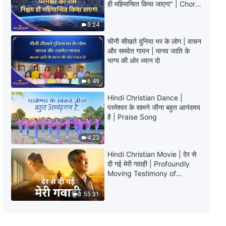
Hindi Christian Song | कर्तव्य अच्छे से
ही महिमान्वित किया जाएगा" | Choral
पूरा करने से ही मूल्यवान होता है जीवन
Hymn | 2026 प्रशंसा की आवाजें
5:24
7:34
चीनी सीखते दुनिया भर के लोग | वाचन
और समवेत गायन | मानव जाति के
Hindi Christian Song | जब परमेश्वर
भाग्य की ओर ध्यान दो
स्वयं इस संसार में आता है
6:49
4:45
Hindi Christian Dance |
परमेश्वर के सामने जीना बहुत आनंदमय
Hindi Christian Song | परमेश्वर
है | Praise Song
6000 वर्षीय प्रबंधन योजना का संप्रभु है
4:23
5:28
Hindi Christian Movie | देर से
Hindi Christian Song | इंसान को पूर्ण
दी गई मेरी गवाही | Profoundly
बनाने के लिए न्याय परमेश्वर का मुख्य तरीका
Moving Testimony of
है
Repentance
4:13
1:55:31
Hindi Christian Song | पूर्ण बनाए जाने
के लिए तुम्हारे पास संकल्प और साहस होना