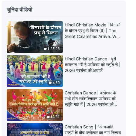
Hindi Christian Song | अंत के दिनों के
चुनिंदा वीडियो
मसीह को अस्वीकार करने वाले सदा के लिए
दंडित किए जाएँगे
Hindi Christian Movie | विनाशों
3:36
के दौरान प्रभु से मिलन (II) | The
Great Calamities Arrive. Who
Hindi Christian Song | परमेश्वर इंसान
Can Gain God’s Salvation?
की जरूरत के कारण काम करने के लिए देह
1:35:08
बना
6:30
Hindi Christian Dance | पूरी
कायनात भरी है परमेश्वर की स्तुति से |
2026 प्रशंसा की आवाजें
Hindi Christian Song | अंत के दिनों
में, देहधारी परमेश्‍वर मनुष्य को मुख्य रूप से
4:59
वचनों से पूर्ण बनाता है
5:50
Christian Dance | परमेश्वर के
सभी लोग सर्वशक्तिमान परमेश्वर की
Hindi Christian Song | जब मनुष्य
स्तुति गाते हैं | 2026 प्रशंसा की
अनंत मंजिल में प्रवेश करेगा
आवाजें
10:31
4:31
Christian Song | "अन्यजाति
राष्ट्रों के बीच परमेश्वर का नाम निश्चय