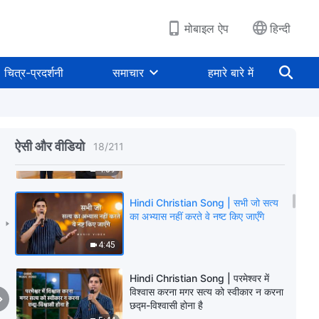
चाहिए
4:39
मोबाइल ऐप
हिन्दी
Hindi Christian Song | सत्य का
अनुसरण करके ही तुम परमेश्वर में
चित्र-प्रदर्शनी
समाचार
हमारे बारे में
सफलतापूर्वक विश्वास कर सकते हो
4:16
Hindi Christian Song | जब मानवजाति
विश्राम में प्रवेश कर चुकी होगी
ऐसी और वीडियो
18
/
211
4:59
Hindi Christian Song | सभी जो सत्य
का अभ्यास नहीं करते वे नष्ट किए जाएँगे
4:45
Hindi Christian Song | परमेश्वर में
विश्वास करना मगर सत्य को स्वीकार न करना
छद्म-विश्वासी होना है