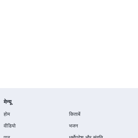
मेन्यू
होम
किताबें
वीडियो
भजन
पाठ
धर्मोपदेश और संगति