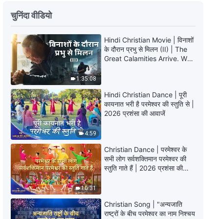
परमेश्वर के दैनिक वचन : परमेश्वर का स्वभाव
और स्वरूप | अंश 238
चुनिंदा वीडियो
7:26
Hindi Christian Movie | विनाशों
के दौरान प्रभु से मिलन (II) | The
परमेश्वर के दैनिक वचन : परमेश्वर का स्वभाव
Great Calamities Arrive. Who
और स्वरूप | अंश 239
Can Gain God’s Salvation?
1:35:08
9:41
Hindi Christian Dance | पूरी
कायनात भरी है परमेश्वर की स्तुति से |
परमेश्वर के दैनिक वचन : परमेश्वर का स्वभाव
2026 प्रशंसा की आवाजें
और स्वरूप | अंश 240
4:59
9:06
Christian Dance | परमेश्वर के
परमेश्वर के दैनिक वचन : परमेश्वर का स्वभाव
सभी लोग सर्वशक्तिमान परमेश्वर की
और स्वरूप | अंश 241
स्तुति गाते हैं | 2026 प्रशंसा की
आवाजें
9:19
10:31
Christian Song | "अन्यजाति
परमेश्वर के दैनिक वचन : परमेश्वर का स्वभाव
राष्ट्रों के बीच परमेश्वर का नाम निश्चय
और स्वरूप | अंश 242