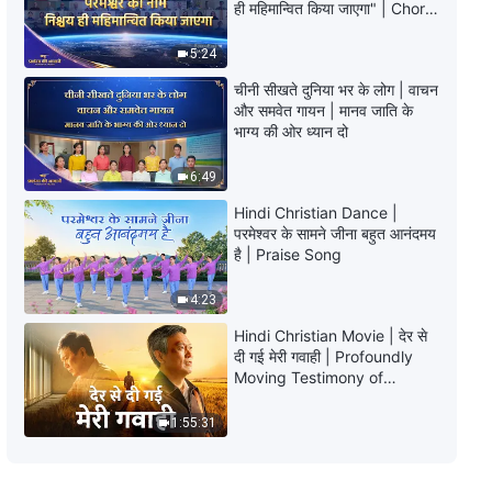
ही महिमान्वित किया जाएगा" | Choral
Hymn | 2026 प्रशंसा की आवाजें
9:05
5:24
चीनी सीखते दुनिया भर के लोग | वाचन
परमेश्वर के दैनिक वचन : परमेश्वर का स्वभाव
और समवेत गायन | मानव जाति के
और स्वरूप | अंश 243
भाग्य की ओर ध्यान दो
12:16
6:49
परमेश्वर के दैनिक वचन : परमेश्वर का स्वभाव
Hindi Christian Dance |
और स्वरूप | अंश 244
परमेश्वर के सामने जीना बहुत आनंदमय
है | Praise Song
9:27
4:23
परमेश्वर के दैनिक वचन : परमेश्वर का स्वभाव
Hindi Christian Movie | देर से
और स्वरूप | अंश 245
दी गई मेरी गवाही | Profoundly
Moving Testimony of
9:53
Repentance
1:55:31
परमेश्वर के दैनिक वचन : परमेश्वर का स्वभाव
और स्वरूप | अंश 246