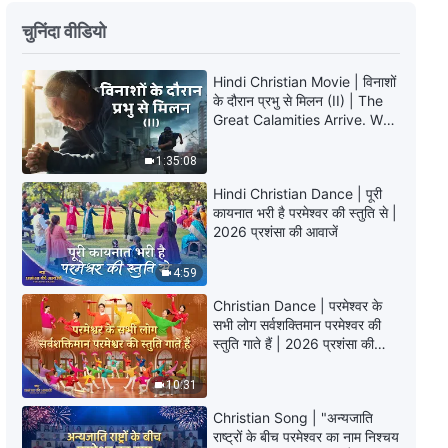
Christian Dance | मैंने परमेश्वर का
चुनिंदा वीडियो
अनुसरण करने का संकल्प लिया है | Praise
Song
Hindi Christian Movie | विनाशों
6:53
के दौरान प्रभु से मिलन (II) | The
Great Calamities Arrive. Who
Christian Dance | भरपूर स्तुति करते
Can Gain God’s Salvation?
उसकी सभी परमेश्वर-जन | Praise Song
1:35:08
4:00
Hindi Christian Dance | पूरी
कायनात भरी है परमेश्वर की स्तुति से |
2026 प्रशंसा की आवाजें
Christian Dance | मैंने परमेश्वर के प्रेम
का बहुत अधिक आनंद लिया है | Praise
Song
4:59
5:38
Christian Dance | परमेश्वर के
सभी लोग सर्वशक्तिमान परमेश्वर की
Christian Dance | हमारे अनकहे बंधन
स्तुति गाते हैं | 2026 प्रशंसा की
का गीत | Praise Song
आवाजें
10:31
3:59
Christian Song | "अन्यजाति
राष्ट्रों के बीच परमेश्वर का नाम निश्चय