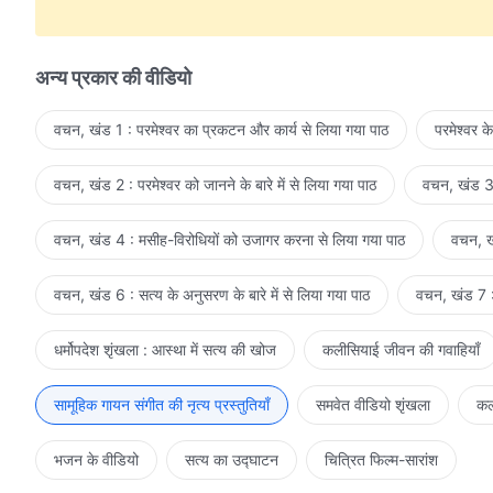
हम सत्य का पालन करते हैं, मसीह को दिल में ऊँचा उठाते हैं।
आपसी लड़ाई अब न रही कोई।
अन्य प्रकार की वीडियो
डरने की, बचने की अब ज़रूरत नहीं।
वचन, खंड 1 : परमेश्वर का प्रकटन और कार्य से लिया गया पाठ
परमेश्वर क
इन्सान की आत्मा के आराम की जगह है मसीह।
वचन, खंड 2 : परमेश्वर को जानने के बारे में से लिया गया पाठ
वचन, खंड 3 
मुझे अब भटकने की ज़रूरत है नहीं।
मसीह का राज्य है ये, लोग तड़पते हैं जिसके लिए।
वचन, खंड 4 : मसीह-विरोधियों को उजागर करना से लिया गया पाठ
वचन, खं
मसीह का राज्य है स्नेह भरा घर।
वचन, खंड 6 : सत्य के अनुसरण के बारे में से लिया गया पाठ
वचन, खंड 7 : 
3
धर्मोपदेश शृंखला : आस्था में सत्य की खोज
कलीसियाई जीवन की गवाहियाँ
मसीह का राज्य मेरा स्नेह भरा घर।
सामूहिक गायन संगीत की नृत्य प्रस्तुतियाँ
समवेत वीडियो शृंखला
कल
सभी परमेश्वर-जन संजोते हैं इसे।
भजन के वीडियो
यहाँ मैं परमेश्वर की परीक्षाओं से गुज़रता हूँ।
सत्य का उद्घाटन
चित्रित फिल्म-सारांश