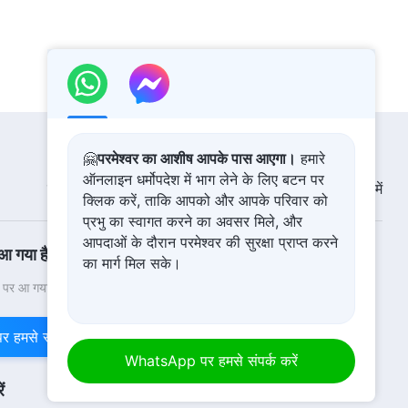
4:26
Christian Dance | परमेश्वर सभी का
चुपचाप साथ देता और प्रदान करता है |
Praise Song
3:46
Hindi Christian Dance | मैं परमेश्वर
🤗
परमेश्वर का आशीष आपके पास आएगा।
हमारे
के प्रेम का आनन्द लेता हूँ | Praise Song
ऑनलाइन धर्मोपदेश में भाग लेने के लिए बटन पर
चित्र-प्रदर्शनी
समाचार
हमारे बारे में
क्लिक करें, ताकि आपको और आपके परिवार को
4:56
प्रभु का स्वागत करने का अवसर मिले, और
आपदाओं के दौरान परमेश्वर की सुरक्षा प्राप्त करने
Hindi Christian Dance | परमेश्‍वर
 आ गया है
का मार्ग मिल सके।
आज भी हमसे प्रेम करता है | Praise
Song
वी पर आ गया है! क्या आप इसमें प्रवेश करना चाहते हैं?
और अधिक जानें
06:10
हमसे संपर्क करें
Hindi Christian Dance | ईमानदार
WhatsApp पर हमसे संपर्क करें
लोग रोशनी में जीते हैं | Praise Song
ं
5:34