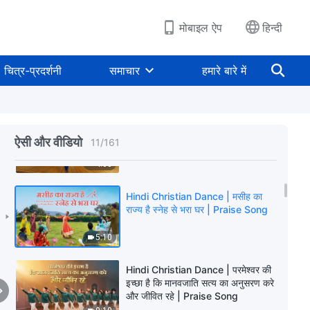
4:27
मोबाइल ऐप
हिन्दी
Christian Dance | मसीह का राज्य
मानवजाति के मध्य आ चुका है | Praise
चित्र-प्रदर्शनी
समाचार
हमारे बारे में
Song
6:38
Christian Dance | पूरब की ओर लाया है
परमेश्वर अपनी महिमा | Praise Song
ऐसी और वीडियो
11
/
161
4:03
Hindi Christian Dance | मसीह का
राज्य है स्नेह से भरा घर | Praise Song
5:10
Hindi Christian Dance | परमेश्वर की
इच्छा है कि मानवजाति सत्य का अनुसरण करे
और जीवित रहे | Praise Song