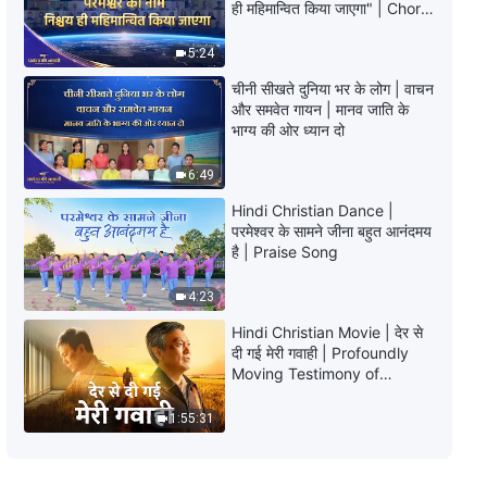
Hindi Christian Dance | परमेश्वर
ही महिमान्वित किया जाएगा" | Choral
बचाना चाहता है जिस मानवजाति को, सर्वोपरि
Hymn | 2026 प्रशंसा की आवाजें
है वह उसके हृदय में | Praise Song
5:24
6:42
चीनी सीखते दुनिया भर के लोग | वाचन
और समवेत गायन | मानव जाति के
Christian Dance | ओ मेरे प्रिय, मैं
भाग्य की ओर ध्यान दो
तलाश में हूं तुम्हारी | Praise Song
6:49
5:00
Hindi Christian Dance |
परमेश्वर के सामने जीना बहुत आनंदमय
Christian Dance | परमेश्वर द्वारा इंसान
है | Praise Song
का उद्धार कितना व्यावहारिक है | Praise
Song
5:12
4:23
Hindi Christian Movie | देर से
Christian Dance | भरपूर स्तुति करते
दी गई मेरी गवाही | Profoundly
उसकी सभी परमेश्वर-जन | Praise Song
Moving Testimony of
Repentance
4:44
1:55:31
Christian Dance | भ्रष्ट मानवजाति की
त्रासदी | Praise Song