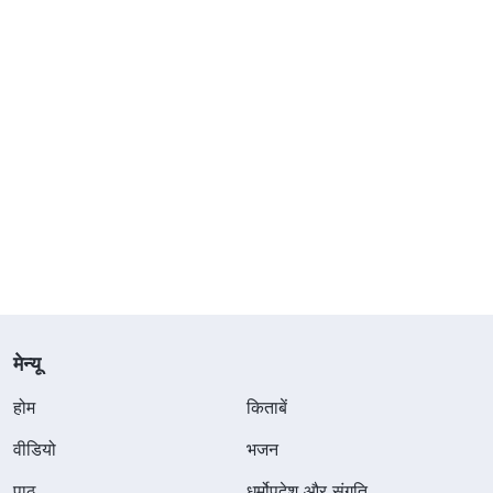
मेन्यू
होम
किताबें
वीडियो
भजन
पाठ
धर्मोपदेश और संगति