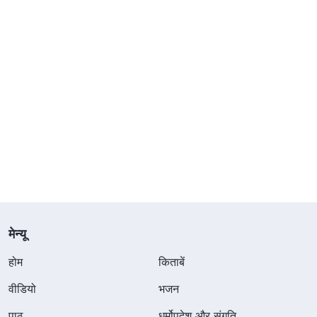
मेन्यू
होम
किताबें
वीडियो
भजन
पाठ
धर्मोपदेश और संगति