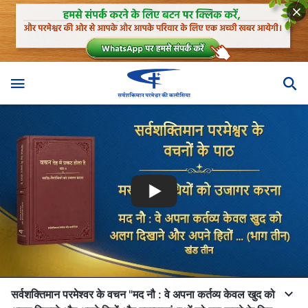
सर्वशक्तिमान परमेश्वर के वचन "मद नौ : वे अपना कर्तव्य केवल खुद को