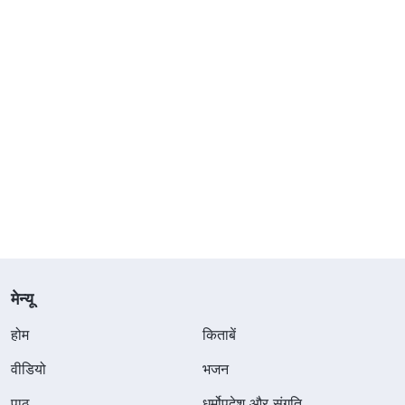
मेन्यू
होम
किताबें
वीडियो
भजन
पाठ
धर्मोपदेश और संगति